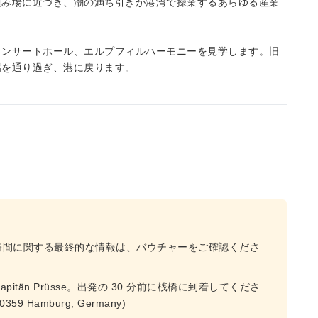
み場に近づき、潮の満ち引き​​が港湾で操業するあらゆる産業
コンサートホール、エルプフィルハーモニーを見学します。旧
場を通り過ぎ、港に戻ります。
時間に関する最終的な情報は、バウチャーをご確認くださ
pitän Prüsse。出発の 30 分前に桟橋に到着してくださ
20359 Hamburg, Germany)