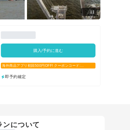
11
購入/予約に進む
海外商品アプリ初回500円OFF! クーポンコード:
APP500
即予約確定
ランについて