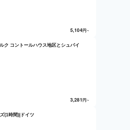
5,104
円
~
ルク コントールハウス地区とシュパイ
3,281
円
~
(1時間)|ドイツ