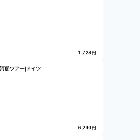
1,728
円
河船ツアー|ドイツ
6,240
円