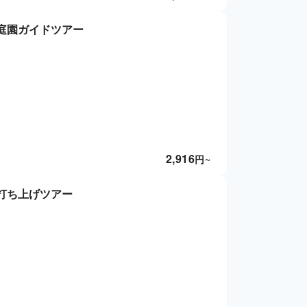
庭園ガイドツアー
2,916
円
~
打ち上げツアー