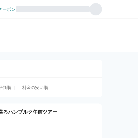
クーポン
評価順
料金の安い順
|
巡るハンブルク午前ツアー