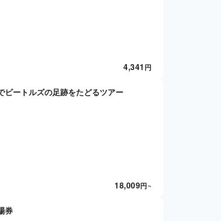
4,341
円
でビートルズの足跡をたどるツアー
18,009
円
~
場券