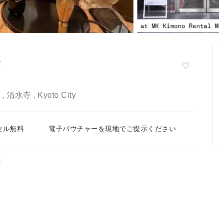
験
寺
清水寺
Kyoto City
,
,
セル無料
電子バウチャーを現地でご提示ください
ジ