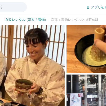
アプリ初
寺
衣装レンタル (浴衣 / 着物)
京都：着物レンタルと抹茶体験