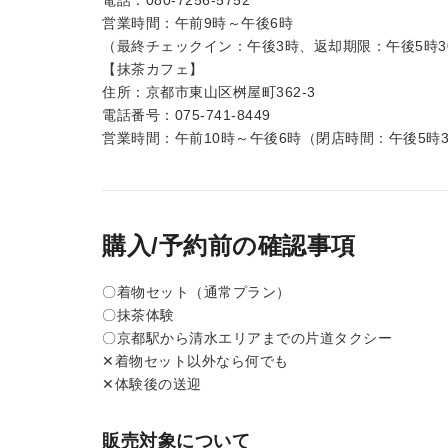
電話：080-7256-5752
営業時間：午前9時～午後6時
（最終チェックイン：午後3時、返却期限：午後5時3
【抹茶カフェ】
住所：京都市東山区桝屋町362-3
電話番号：075-741-8449
営業時間：午前10時～午後6時（閉店時間：午後5時3
購入/予約前の確認事項
〇着物セット（通常プラン）
〇抹茶体験
〇京都駅から清水エリアまでの片道タクシー
✕着物セット以外なら何でも
✕体験後の送迎
販売対象について