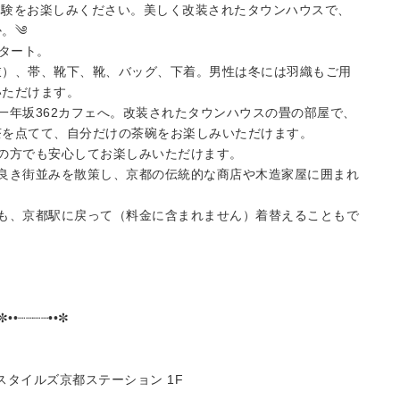
体験をお楽しみください。美しく改装されたタウンハウスで、
か。༄
スタート。
衣）、帯、靴下、靴、バッグ、下着。男性は冬には羽織もご用
いただけます。
一年坂362カフェへ。改装されたタウンハウスの畳の部屋で、
茶を点てて、自分だけの茶碗をお楽しみいただけます。
の方でも安心してお楽しみいただけます。
良き街並みを散策し、京都の伝統的な商店や木造家屋に囲まれ
も、京都駅に戻って（料金に含まれません）着替えることもで
•✼••┈┈┈┈••✼
スタイルズ京都ステーション 1F