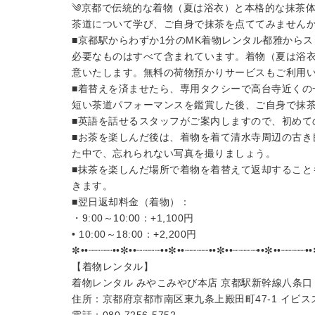
༄京都で伝統的な着物（夏は浴衣）と本格的な抹茶
茶道について学び、ご自身で抹茶を点ててみません
■京都駅からわずか1分のMK着物レンタル都雅から
必要なものはすべて含まれています。着物（夏は浴
意いたします。無料の荷物預かりサービスもご利用
■着替えを済ませたら、専用タクシーで高台寺近くの
短い茶道パフォーマンスを鑑賞した後、ご自身で抹
■英語を話せるスタッフがご案内しますので、初めて
■お茶を楽しんだ後は、着物を着て清水寺周辺の古き
た中で、忘れられない写真を撮りましょう。
■抹茶を楽しんだ場所で着物を着替えて返却すること
きます。
■翌日返却料金（着物）：
・9:00～10:00：+1,100円
• 10:00～18:00：+2,200円
✼••┈┈┈┈••✼••┈┈┈┈••✼••┈┈┈┈••✼••┈┈┈┈••✼••┈┈┈┈•
【着物レンタル】
着物レンタル みやこみやび本店 京都駅新幹線八条口
住所：京都府京都市南区東九条上殿田町47-1 イビス