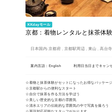
KKdayモール
京都：着物レンタルと抹茶体
日本国内
京都府
京都駅周辺
東山
高台
-
,
,
,
案内言語：English
利用日当日までキャン
☆着物と抹茶体験がセットになったお得なパッケー
☆京都駅からの便利なスタート
☆自分で抹茶を作る方法を学ぼう
☆美しい歴史的な京都の雰囲気
☆清水エリアの伝統的な雰囲気の中で写真を撮ろう
☆英語対応可能なスタッフがおります