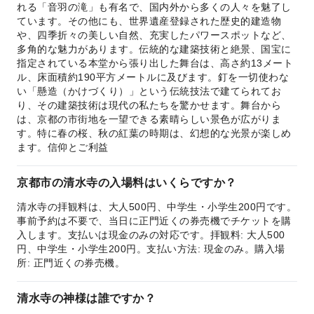
れる「音羽の滝」も有名で、国内外から多くの人々を魅了し
ています。その他にも、世界遺産登録された歴史的建造物
や、四季折々の美しい自然、充実したパワースポットなど、
多角的な魅力があります。 伝統的な建築技術と絶景、国宝に
指定されている本堂から張り出した舞台は、高さ約13メート
ル、床面積約190平方メートルに及びます。釘を一切使わな
い「懸造（かけづくり）」という伝統技法で建てられてお
り、その建築技術は現代の私たちを驚かせます。 舞台から
は、京都の市街地を一望できる素晴らしい景色が広がりま
す。特に春の桜、秋の紅葉の時期は、幻想的な光景が楽しめ
ます。 信仰とご利益
京都市の清水寺の入場料はいくらですか？
清水寺の拝観料は、大人500円、中学生・小学生200円です。
事前予約は不要で、当日に正門近くの券売機でチケットを購
入します。支払いは現金のみの対応です。 拝観料: 大人500
円、中学生・小学生200円。支払い方法: 現金のみ。購入場
所: 正門近くの券売機。
清水寺の神様は誰ですか？