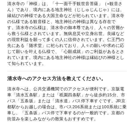
清水寺の「神様」は、「十一面千手観世音菩薩」（=観音さ
ん）であり、境内にある地主神社（じしゅじんじゃ）には、
縁結びの神様である大国主命などが祀られています。清水寺
の仏様である観音様と、地主神社の神様は異なる存在で
す。 清水寺の仏様は、清水寺の御本尊であり、人々の苦難か
ら救う仏様とされています。無病息災や立身出世、良縁など
の現世利益を願って多くの人に信仰されています。 仁王門の
先にある「随求堂」に祀られており、人々の願いや求めに応
じて願いを叶える仏様で、「心願成就」のご利益があるとさ
れています。 境内にある地主神社の神様は縁結びの神様とし
て知られています。
清水寺へのアクセス方法を教えてください。
清水寺へは、公共交通機関でのアクセスが便利です。京阪電
車「清水五条駅」または「祇園四条駅」から徒歩約15分、市
バス「五条坂」または「清水道」バス停下車すぐです。JR京
都駅からお越しの場合は、市バス206系統または100系統に乗
車し、「五条坂」バス停で下車するのが一般的です。京都の
街並みを楽しみながらの散策もおすすめです。