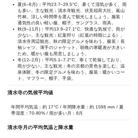
夏(6–8月)：平均23.7–29.5°C、暑くて湿気が多く、雨
も多い。主な観光：清水寺観光、伏見稲荷大社、嵐山
竹林。涼しい時間帯を選んで観光しましょう。服装：
通気性の良い軽い服、帽子、サングラス、雨具。
秋(9–11月)：平均13.9–27.1°C、快適な気候で、雨が
少ない。主な観光：紅葉狩り（紅葉の時期による）、
清水寺周辺観光、秋の限定グルメを味わう。服装：長
袖シャツ、薄手のジャケット。朝晩の寒暖差が大きい
ため、暖かい服も用意しましょう。
冬(12–2月)：平均5.1–7.2°C、寒くて乾燥しており、
雨が少ない。主な観光：冬の京都の景色を楽しむ、温
泉体験、冬の限定グルメを味わう。服装：暖かいコー
ト、マフラー、帽子、手袋。
清水寺の気候平均値
年間平均気温：約 17°C / 年間降水量：約 1598 mm / 夏
季湿度：70-80% / 雨が多い月：8月
清水寺月の平均気温と降水量