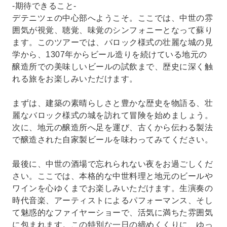
-期待できること-
デテニツェの中心部へようこそ。ここでは、中世の雰
囲気が視覚、聴覚、味覚のシンフォニーとなって蘇り
ます。このツアーでは、バロック様式の壮麗な城の見
学から、1307年からビール造りを続けている地元の
醸造所での美味しいビールの試飲まで、歴史に深く触
れる旅をお楽しみいただけます。
まずは、建築の素晴らしさと豊かな歴史を物語る、壮
麗なバロック様式の城を訪れて冒険を始めましょう。
次に、地元の醸造所へ足を運び、古くから伝わる製法
で醸造された自家製ビールを味わってみてください。
最後に、中世の酒場で忘れられない夜をお過ごしくだ
さい。ここでは、本格的な中世料理と地元のビールや
ワインを心ゆくまでお楽しみいただけます。生演奏の
時代音楽、アーティストによるパフォーマンス、そし
て魅惑的なファイヤーショーで、活気に満ちた雰囲気
に包まれます。この特別な一日の締めくくりに、ゆっ