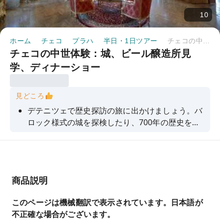
10
ホーム
チェコ
プラハ
半日・1日ツアー
チェコの中世体験：城、ビール醸造所見学、ディナーショー
チェコの中世体験：城、ビール醸造所見
学、ディナーショー
見どころ
デテニツェで歴史探訪の旅に出かけましょう。バ
ロック様式の城を探検したり、700年の歴史を持
つ醸造所のビールを味わったり、生演奏付きの本
格的な中世のディナーを楽しんだりできます。
商品説明
このページは機械翻訳で表示されています。日本語が
不正確な場合がございます。