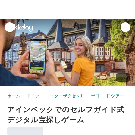
unread
notifications
4
ホーム
ドイツ
ニーダーザクセン州
半日・1日ツアー
ア
アインベックでのセルフガイド式
デジタル宝探しゲーム