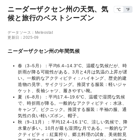
ニーダーザクセン州の天気、気
°C
°F
候と旅行のベストシーズン
データソース：Meteostat
更新日：2025-09
ニーダーザクセン州の年間気候
春（3–5月）：平均6.4–14.3°C、温暖な気候だが、時
折雨が降る可能性がある。3月と4月は気温の上昇が遅
い。一般的なアクティビティ：ハイキング、歴史的建
造物の見学、サイクリング。推奨する服装：軽いジャ
ケット、長袖シャツ、履きやすい靴。
夏（6–8月）：平均17.4–19.6°C、温暖で湿潤な気候
で、時折雨が降る。一般的なアクティビティ：水泳、
キャンプ、ピクニック。推奨する服装：半袖の服、通
気性の良い軽いズボン、帽子。
秋（9–11月）：平均12.4–16.1°C、涼しい気候で、降
水量が多い。10月が最も湿潤な月である。一般的なア
クティビティ：紅葉狩り、郷土料理の試食、美術館見