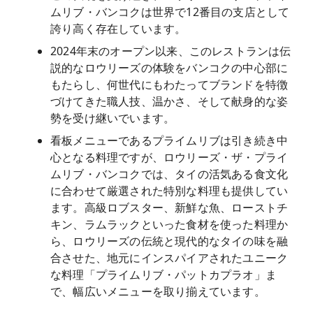
ムリブ・バンコクは世界で12番目の支店として
誇り高く存在しています。
2024年末のオープン以来、このレストランは伝
説的なロウリーズの体験をバンコクの中心部に
もたらし、何世代にもわたってブランドを特徴
づけてきた職人技、温かさ、そして献身的な姿
勢を受け継いでいます。
看板メニューであるプライムリブは引き続き中
心となる料理ですが、ロウリーズ・ザ・プライ
ムリブ・バンコクでは、タイの活気ある食文化
に合わせて厳選された特別な料理も提供してい
ます。高級ロブスター、新鮮な魚、ローストチ
キン、ラムラックといった食材を使った料理か
ら、ロウリーズの伝統と現代的なタイの味を融
合させた、地元にインスパイアされたユニーク
な料理「プライムリブ・パットカプラオ」ま
で、幅広いメニューを取り揃えています。