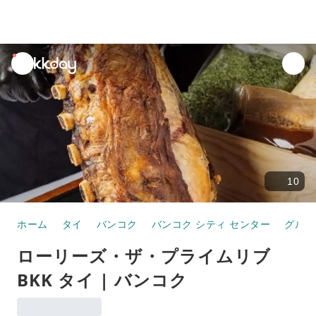
unread
notifications
10
ホーム
タイ
バンコク
バンコク シティ センター
グルメ
ローリーズ・ザ・プライムリブ
BKK タイ | バンコク