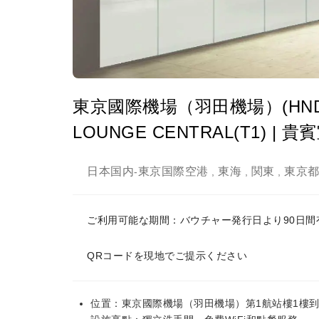
東京國際機場（羽田機場）(HND) | T
LOUNGE CENTRAL(T1) | 
日本国内
東京国際空港
東海
関東
東京
-
,
,
,
ご利用可能な期間：バウチャー発行日より90日
QRコードを現地でご提示ください
位置：東京國際機場（羽田機場）第1航站樓1樓