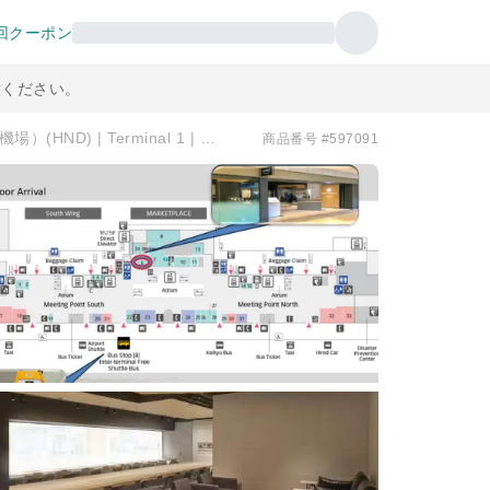
回クーポン
意ください。
東京國際機場（羽田機場）(HND) | Terminal 1 | POWER LOUNGE CENTRAL(T1) | 貴賓室服務
商品番号 #597091