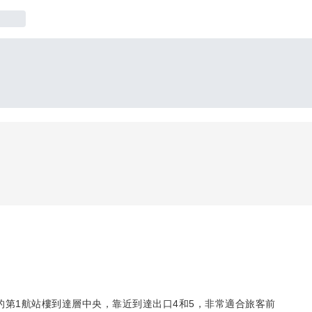
國際機場的第1航站樓到達層中央，靠近到達出口4和5，非常適合旅客前