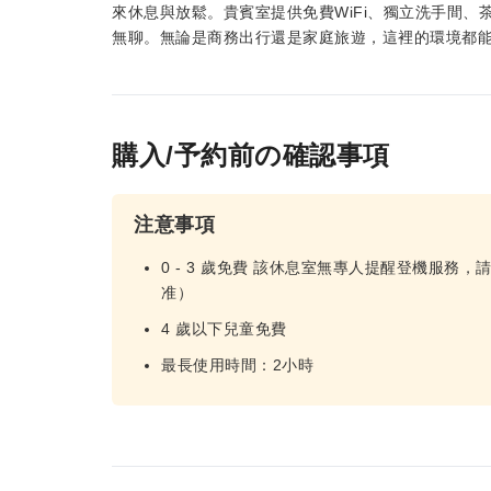
來休息與放鬆。貴賓室提供免費WiFi、獨立洗手間
無聊。無論是商務出行還是家庭旅遊，這裡的環境都
購入/予約前の確認事項
注意事項
0 - 3 歲免費 該休息室無專人提醒登機服
准）
4 歲以下兒童免費
最長使用時間：2小時