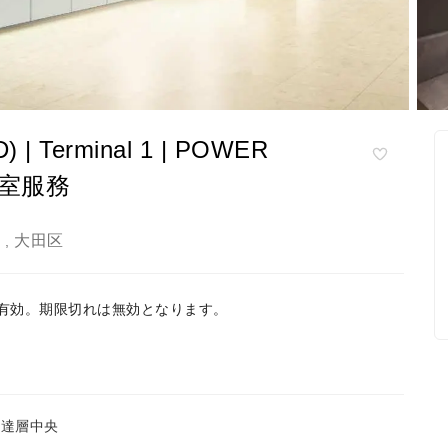
erminal 1 | POWER
貴賓室服務
都
大田区
,
間有効。期限切れは無効となります。
到達層中央