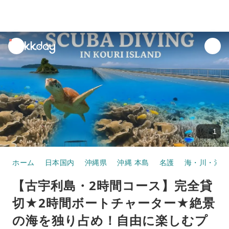
unread
notifications
1
ホーム
日本国内
沖縄県
沖縄 本島
名護
海・川・湖の
【古宇利島・2時間コース】完全貸
切★2時間ボートチャーター★絶景
の海を独り占め！自由に楽しむプ