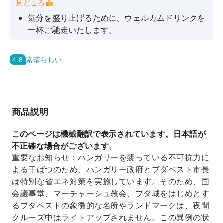
見どころ
気分を盛り上げるために、ウェルカムドリンクを
一杯ご馳走いたします。
ブダペスト中心部から出発し、川へのアクセスも
容易です。
4.8
素晴らしい
車内のQRコードをスキャンすると、6ヶ国語の音
声ガイドが聞けます！
この思い出に残るナイトクルーズで、ブダペスト
商品説明
での滞在を最大限に満喫しましょう。
昼夜を問わず、ブダペストの壮大なパノラマを体
このページは機械翻訳で表示されています。日本語が
験してください。
不正確な場合がございます。
重要なお知らせ：ハンガリーを襲っている不可抗力に
よる干ばつのため、ハンガリー政府とブダペスト市長
は特別な省エネ対策を実施しています。そのため、国
会議事堂、マーチャーシュ教会、ブダ城をはじめとす
るブダペストの象徴的な名所やランドマークは、夜間
クルーズ中はライトアップされません。この異例の状