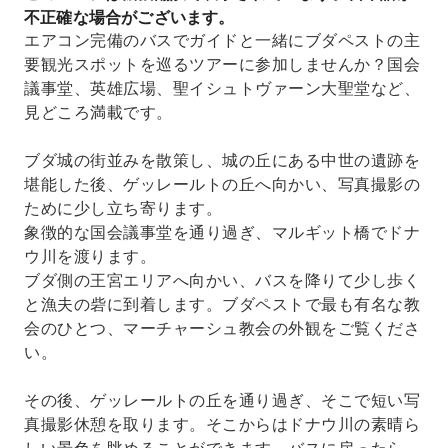
不正確な場合がございます。
エアコン完備のバスでガイドと一緒にブダペストの主
要観光スポットを巡るツアーに参加しませんか？国会
議事堂、英雄広場、聖イシュトヴァーン大聖堂など、
見どころ満載です。
ブダ城の街並みを散策し、城の丘にある中世の遺跡を
堪能した後、ゲッレールトの丘へ向かい、写真撮影の
ために少し立ち寄ります。
象徴的な国会議事堂を通り過ぎ、マルギット橋でドナ
ウ川を渡ります。
ブダ側の王宮エリアへ向かい、バスを降りて少し歩く
と漁夫の砦に到着します。ブダペストで最も有名な教
会のひとつ、マーチャーシュ教会の外観をご覧くださ
い。
その後、ゲッレールトの丘を通り過ぎ、そこで短い写
真撮影休憩を取ります。そこからはドナウ川の素晴ら