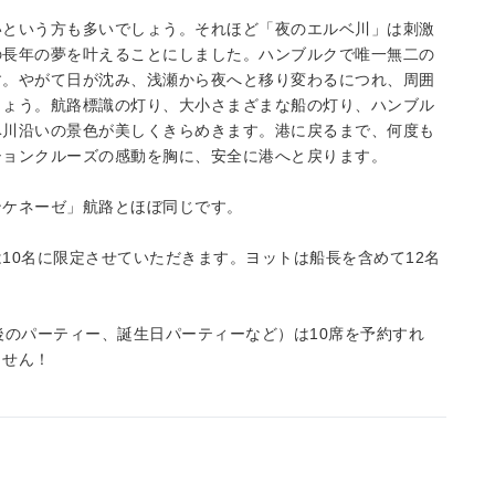
いという方も多いでしょう。それほど「夜のエルベ川」は刺激
の長年の夢を叶えることにしました。ハンブルクで唯一無二の
す。やがて日が沈み、浅瀬から夜へと移り変わるにつれ、周囲
しょう。航路標識の灯り、大小さまざまな船の灯り、ハンブル
ベ川沿いの景色が美しくきらめきます。港に戻るまで、何度も
ションクルーズの感動を胸に、安全に港へと戻ります。
ンケネーゼ」航路とほぼ同じです。
10名に限定させていただきます。ヨットは船長を含めて12名
後のパーティー、誕生日パーティーなど）は10席を予約すれ
ません！