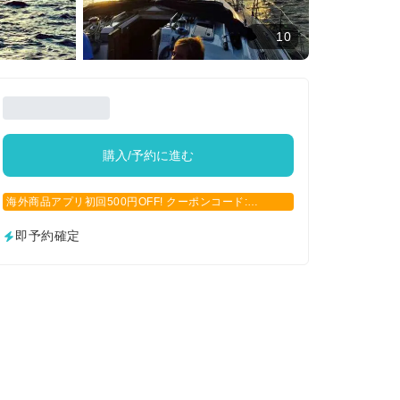
10
購入/予約に進む
海外商品アプリ初回500円OFF! クーポンコード:
APP500
即予約確定