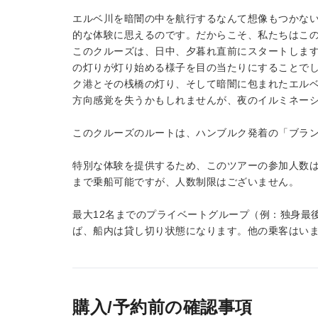
エルベ川を暗闇の中を航行するなんて想像もつかな
的な体験に思えるのです。だからこそ、私たちはこ
このクルーズは、日中、夕暮れ直前にスタートしま
の灯りが灯り始める様子を目の当たりにすることで
ク港とその桟橋の灯り、そして暗闇に包まれたエル
方向感覚を失うかもしれませんが、夜のイルミネー
このクルーズのルートは、ハンブルク発着の「ブラ
特別な体験を提供するため、このツアーの参加人数は
まで乗船可能ですが、人数制限はございません。
最大12名までのプライベートグループ（例：独身最
ば、船内は貸し切り状態になります。他の乗客はい
購入/予約前の確認事項