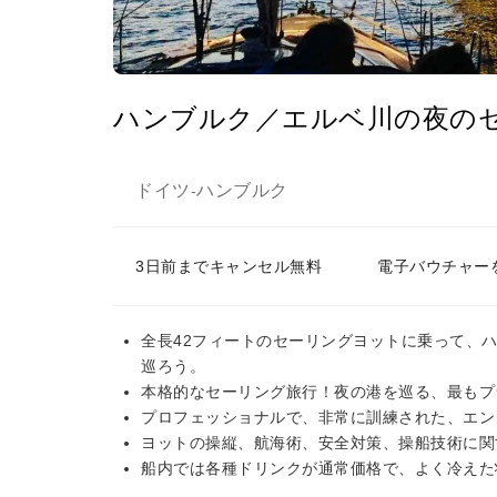
ハンブルク／エルベ川の夜の
ドイツ
ハンブルク
-
3日前までキャンセル無料
電子バウチャー
全長42フィートのセーリングヨットに乗って、
巡ろう。
本格的なセーリング旅行！夜の港を巡る、最もプ
プロフェッショナルで、非常に訓練された、エン
ヨットの操縦、航海術、安全対策、操船技術に関
船内では各種ドリンクが通常価格で、よく冷えた