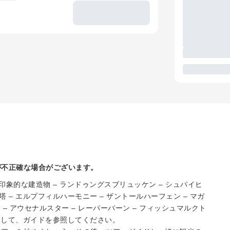
が不正確な場合がございます。
象的な建造物 – ランドゥングスブリュッケン – シュパイヒ
塔 – エルプフィルハーモニー – ザントールハーフェン – マガ
ー – アウセナルスター – レーパーバーン – フィッシュマルクト
照して、ガイドを参照してください。