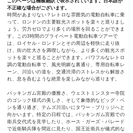
このページは機械翻訳で表示されています。日本語が
不正確な場合がございます。
時間があまりない？レトロな雰囲気の電動自転車に乗
って、ロンドンの主要観光スポットを楽々と巡りまし
ょう。労力ゼロでより多くの場所を回ることができま
す。この3時間のプライベート電動自転車ツアーで
は、ロイヤル・ロンドンとその周辺を軽快に走り抜
け、街の壮大さを満喫しながら、より多くの観光スポ
ットを楽々と巡ることができます。パワフルなレトロ
調の電動自転車で、風光明媚な裏通り、専用自転車レ
ーン、川沿いの道を、交通渋滞のストレスから解放さ
れ、息を呑むような絶景を楽しみながら巡ります。
バッキンガム宮殿の優雅さ、ウェストミンスター寺院
のゴシック様式の美しさ、そして象徴的なビッグ・ベ
ンを通り過ぎ、テムズ川沿いにタワー・ブリッジへと
向かいます。特定の日程では、バッキンガム宮殿での
衛兵交代式を見学したり、ホース・ガーズ・パレード
で近衛騎兵隊を間近に見たり、国王近衛兵が儀式的な