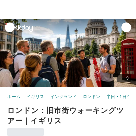
unread
notifications
9
ホーム
イギリス
イングランド
ロンドン
半日・1日ツア
ロンドン：旧市街ウォーキングツ
アー｜イギリス