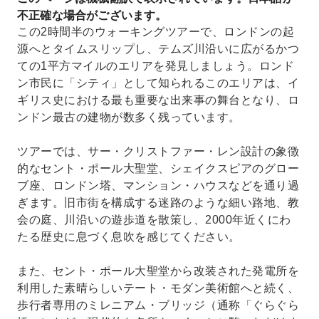
不正確な場合がございます。
この2時間半のウォーキングツアーで、ロンドンの起
源へとタイムスリップし、テムズ川沿いに広がるかつ
ての1平方マイルのエリアを発見しましょう。ロンド
ン市民に「シティ」として知られるこのエリアは、イ
ギリス史における最も重要な出来事の舞台となり、ロ
ンドン最古の建物が数多く残っています。
ツアーでは、サー・クリストファー・レン設計の象徴
的なセント・ポール大聖堂、シェイクスピアのグロー
ブ座、ロンドン塔、マンション・ハウスなどを通り過
ぎます。旧市街を構成する迷路のような細い路地、教
会の庭、川沿いの遊歩道を散策し、2000年近くにわ
たる歴史に息づく息吹を感じてください。
また、セント・ポール大聖堂から改装された発電所を
利用した素晴らしいテート・モダン美術館へと続く、
歩行者専用のミレニアム・ブリッジ（通称「ぐらぐら