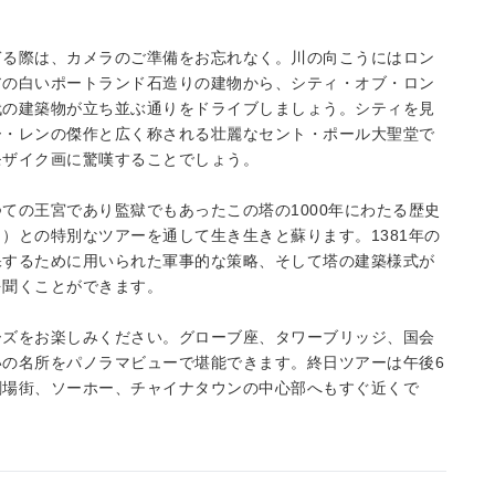
ぎる際は、カメラのご準備をお忘れなく。川の向こうにはロン
アの白いポートランド石造りの建物から、シティ・オブ・ロン
代の建築物が立ち並ぶ通りをドライブしましょう。シティを見
ー・レンの傑作と広く称される壮麗なセント・ポール大聖堂で
モザイク画に驚嘆することでしょう。
ての王宮であり監獄でもあったこの塔の1000年にわたる歴史
）との特別なツアーを通して生き生きと蘇ります。1381年の
保するために用いられた軍事的な策略、そして塔の建築様式が
を聞くことができます。
ーズをお楽しみください。グローブ座、タワーブリッジ、国会
の名所をパノラマビューで堪能できます。終日ツアーは午後6
劇場街、ソーホー、チャイナタウンの中心部へもすぐ近くで