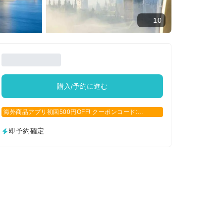
10
購入/予約に進む
海外商品アプリ初回500円OFF! クーポンコード:
APP500
即予約確定