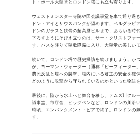
ト・ポール大聖堂とロンドン塔にも立ち寄ります。
ウェストミンスター寺院や国会議事堂を車で通り過
ドン・アイとサウスバンクが望めます。ベルグラビ
ドンのガラスと鉄骨の超高層ビルまで、あらゆる時
下ろすようにそびえ立つのは、サー・クリストファ
す。バスを降りて聖歌隊席に入り、大聖堂の美しい
続いて、ロンドン塔で歴史探訪を続けましょう。かつ
が、ヨーマン・ウォーダー（通称「ビーフィーター」
農民反乱と塔への襲撃、塔内にいる君主の安全を確
どのように攻撃から守られているのかといった物語
最後に、陸から水上へと舞台を移し、テムズ川クル
議事堂、市庁舎、ビッグベンなど、ロンドンの川沿い
時頃、エンバンクメント・ピアで終了。ロンドンの
す。