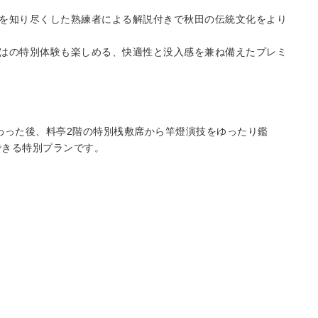
を知り尽くした熟練者による解説付きで秋田の伝統文化をより
はの特別体験も楽しめる、快適性と没入感を兼ね備えたプレミ
わった後、料亭2階の特別桟敷席から竿燈演技をゆったり鑑
できる特別プランです。