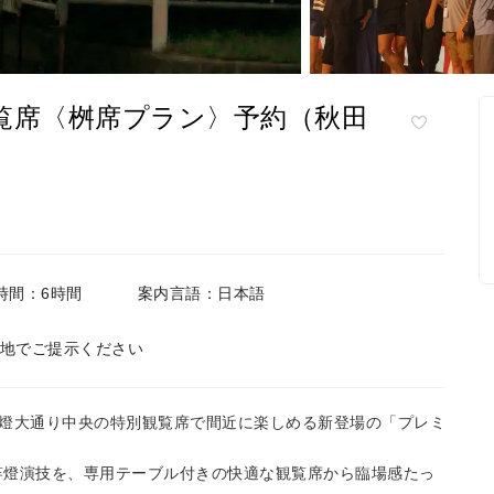
覧席〈桝席プラン〉予約（秋田
時間：6時間
案内言語：日本語
地でご提示ください
燈大通り中央の特別観覧席で間近に楽しめる新登場の「プレミ
の竿燈演技を、専用テーブル付きの快適な観覧席から臨場感たっ