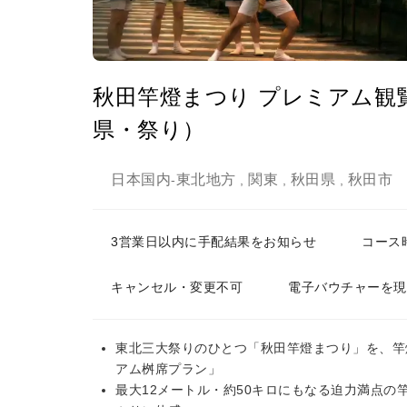
秋田竿燈まつり プレミアム観
県・祭り）
日本国内
東北地方
関東
秋田県
秋田市
-
,
,
,
3営業日以内に手配結果をお知らせ
コース
キャンセル・変更不可
電子バウチャーを現
東北三大祭りのひとつ「秋田竿燈まつり」を、竿
アム桝席プラン」
最大12メートル・約50キロにもなる迫力満点