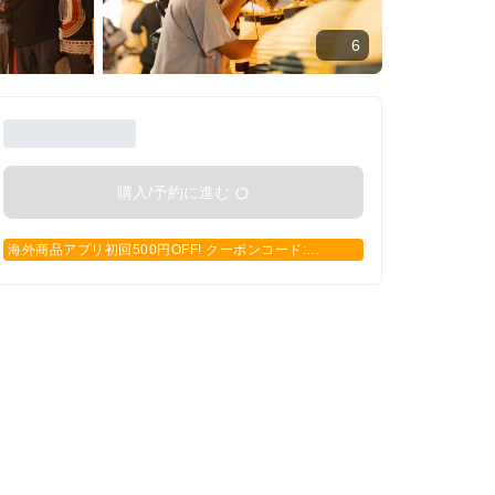
6
購入/予約に進む
海外商品アプリ初回500円OFF! クーポンコード:
APP500