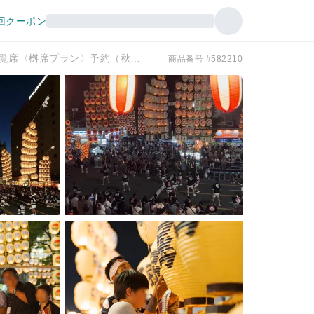
回クーポン
秋田竿燈まつり プレミアム観覧席〈桝席プラン〉予約（秋田県・祭り）
商品番号 #582210