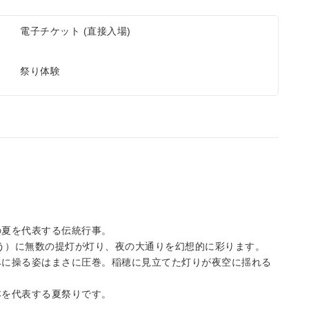
電子チケット (直接入場)
祭り体験
の夏を代表する伝統行事。
とう）に無数の提灯が灯り、夜の大通りを幻想的に彩ります。
みに操る姿はまさに圧巻。稲穂に見立てた灯りが夜空に揺れる
本を代表する夏祭りです。