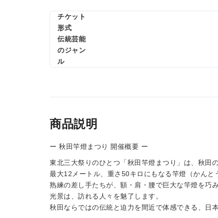
チケット
形式
伝統芸能
のジャン
ル
商品説明
ー 秋田竿燈まつり 開催概要 ー
東北三大祭りのひとつ「秋田竿燈まつり」は、秋田
最大12メートル、重さ50キロにもなる竿燈（かん
熟練の差し手たちが、額・肩・腰で巨大な竿燈を巧
光景は、訪れる人々を魅了します。
秋田ならではの伝統と迫力を間近で体感できる、日