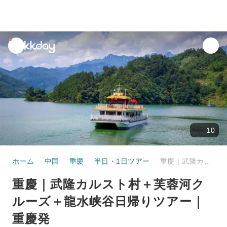
unread
notifications
10
ホーム
中国
重慶
半日・1日ツアー
重慶｜武隆カルスト村＋芙蓉河クルーズ＋龍水峡谷日帰りツアー｜重慶発
重慶｜武隆カルスト村＋芙蓉河ク
ルーズ＋龍水峡谷日帰りツアー｜
重慶発