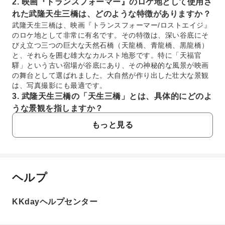
2. 映画『トランスフォーマー』のロケ地として使用さ
れた武隆天生三橋は、どのような特徴がありますか？
武隆天生三橋は、映画『トランスフォーマー/ロストエイジ』
のロケ地として非常に有名です。その特徴は、深い谷底にそ
びえ立つ三つの巨大な天然石橋（天龍橋、青龍橋、黒龍橋）
と、それらを囲む雄大なカルスト地形です。特に「天福官
驛」という古い宿場が谷底にあり、その神秘的な風景が映画
の舞台として選ばれました。大自然が作り出した壮大な景観
は、写真撮影にも最適です。
3. 武隆天生三橋の「天生三橋」とは、具体的にどのよ
うな景観を指しますか？
武隆天生三橋の「天生三橋」とは、その名の通り、天龍橋、
もっと見る
青龍橋、黒龍橋という三つの巨大な天然の石橋群を指しま
す。これらはカルスト地形の浸食作用によって形成されたも
ので、それぞれが谷を跨ぐように架かっています。橋の高さ
や幅、そしてその下を流れる川が織りなす景観は息をのむほ
ど壮大で、訪れる人々を圧倒します。橋の下には、古代の駅
ヘルプ
よくあるご質問
舎を再現した天福官驛も見られます。
4. 武隆の仙女山では、どのような自然景観やアクティ
KKdayヘルプセンター
ビティを楽しめますか？
1. 武隆天生三橋はユネスコ世界遺産に登録されて
武隆の仙女山は、「南国の牧草地」として知られる風光明媚
いますか？
な観光地です。ここでは広大な草原が広がり、高山地帯にも