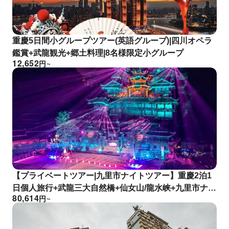
重慶5日間小グループツアー(英語グループ)|四川オペラ
鑑賞+武龍観光+郷土料理|8名様限定小グループ
12,652
円
~
【プライベートツアー|九里市ナイトツアー】重慶2泊1
日個人旅行+武龍三大自然橋+仙女山/龍水峡+九里市ナイ
80,614
円
~
トツアー+公潭古鎮+烏江画廊