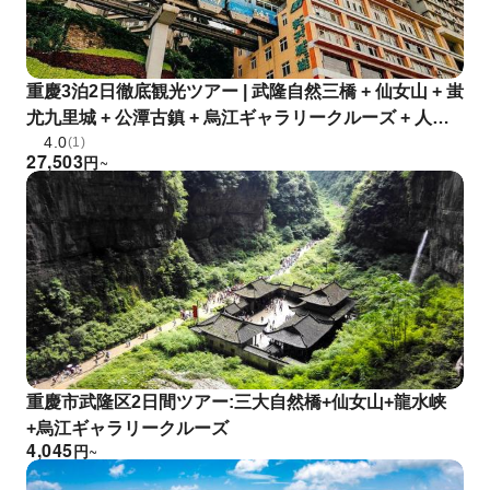
重慶3泊2日徹底観光ツアー | 武隆自然三橋 + 仙女山 + 蚩
尤九里城 + 公潭古鎮 + 烏江ギャラリークルーズ + 人気
4.0
の市内観光スポット| 重慶発
(1)
27,503
円
~
重慶市武隆区2日間ツアー:三大自然橋+仙女山+龍水峡
+烏江ギャラリークルーズ
4,045
円
~