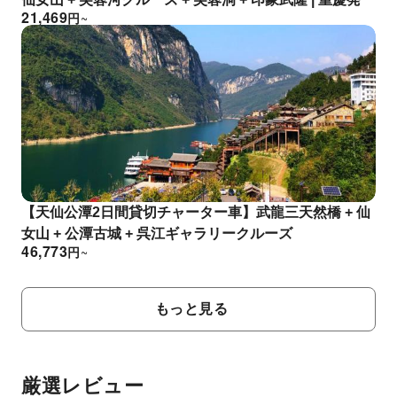
21,469
円
~
【天仙公潭2日間貸切チャーター車】武龍三天然橋 + 仙
女山 + 公潭古城 + 呉江ギャラリークルーズ
46,773
円
~
もっと見る
厳選レビュー