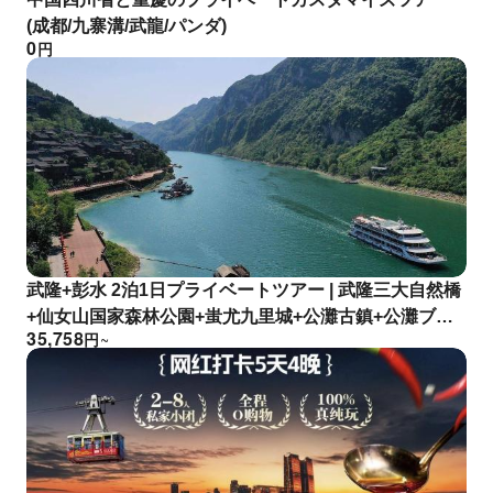
(成都/九寨溝/武龍/パンダ)
0
円
武隆+彭水 2泊1日プライベートツアー | 武隆三大自然橋
+仙女山国家森林公園+蚩尤九里城+公灘古鎮+公灘ブテ
35,758
円
~
ィック 烏江ギャラリークルーズ | 重慶発