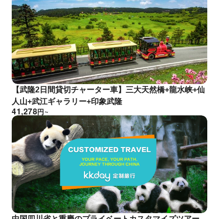
【武隆2日間貸切チャーター車】三大天然橋+龍水峡+仙
人山+武江ギャラリー+印象武隆
41,278
円
~
中国四川省と重慶のプライベートカスタマイズツアー