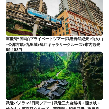
重慶5日間4泊プライベートツアー|武隆自然絶景+仙女山
+公潭古鎮+九里城+烏江ギャラリークルーズ+市内観光
69,108
円
~
武隆パノラマ2日間ツアー | 武隆三大自然橋 + 龍水峡 +
仙女山 + 芙蓉河クルーズ + 芙蓉洞 + 印象武隆 | 重慶発