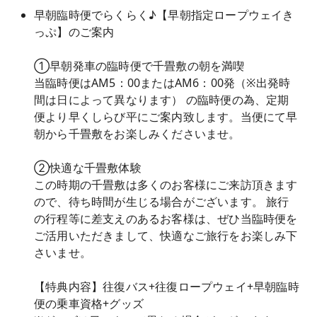
早朝臨時便でらくらく♪【早朝指定ロープウェイき
っぷ】のご案内
①早朝発車の臨時便で千畳敷の朝を満喫
当臨時便はAM5：00またはAM6：00発（※出発時
間は日によって異なります） の臨時便の為、定期
便より早くしらび平にご案内致します。当便にて早
朝から千畳敷をお楽しみくださいませ。
②快適な千畳敷体験
この時期の千畳敷は多くのお客様にご来訪頂きます
ので、待ち時間が生じる場合がございます。 旅行
の行程等に差支えのあるお客様は、ぜひ当臨時便を
ご活用いただきまして、快適なご旅行をお楽しみ下
さいませ。
【特典内容】往復バス+往復ロープウェイ+早朝臨時
便の乗車資格+グッズ