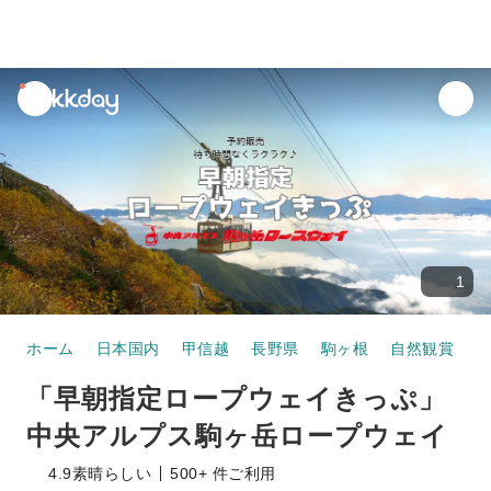
unread
notifications
1
ホーム
日本国内
甲信越
長野県
駒ヶ根
自然観賞
「早朝指定ロープウェイきっぷ」
中央アルプス駒ヶ岳ロープウェイ
4.9
素晴らしい
500+ 件ご利用