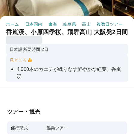
8
ホーム
日本国内
東海
岐阜県
高山
複数日ツアー
香
香嵐渓、小原四季桜、飛騨高山 大阪発2日間
日本語
所要時間 2日
見どころ
4,000本のカエデが織りなす鮮やかな紅葉、香嵐
渓
小原村の二度咲きの四季桜
2日目午後2時まで飛騨高山を散策するたっぷりの
自由時間
ツアー・観光
飛騨高山温泉「ワットホテル＆スパ」でゆったり
とくつろぎのひとときを
催行形式
混乗ツアー