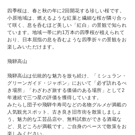
四季桜は、春と秋の年に2回開花する珍しい桜です。
小原地域は、燃えるような紅葉と繊細な桜が隣り合っ
て咲く、息を呑むほど美しい「紅白」の景観で知られ
ています。地域一帯に約1万本の四季桜が植えられて
おり、日本屈指の息を呑むような四季折々の景観をお
楽しみいただけます。
飛騨高山
飛騨高山は伝統的な魅力を放ち続け、「ミシュラン・
グリーンガイド・ジャポン」において「必ず訪れるべ
き場所」「わざわざ旅する価値のある場所」として2
年連続で三つ星の評価を獲得しています。
みたらし団子や飛騨牛寿司などの名物グルメが満載の
人気観光スポット、古き良き旧市街を散策しましょ
う。魅力的な工芸品店や、無料試飲ができる酒蔵な
ど、見どころが満載です。ご自身のペースで散策をお
楽しみください。