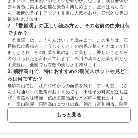
ます。特に巴川沿いのモミジが鮮やかに色づき、渓谷全体が
赤や黄色に染まる壮麗な景色を楽しめます。昼間はもちろ
ん、夜間のライトアップも非常に人気があり、幻想的な雰囲
気を味わえます。
2. 「香嵐渓」の正しい読み方と、その名前の由来は何
ですか？
「香嵐渓」は「こうらんけい」と読みます。この名前は、江
戸時代に香積寺（こうじゃくじ）の僧侶が植えたカエデが始
まりとされ、その紅葉が嵐のように美しく、香しいことから
名付けられたと言われています。巴川の清流と紅葉が織りな
す景観は、全国でも有数の美しさを誇ります。
3. 飛騨高山で、特におすすめの観光スポットや見どこ
ろは何ですか？
飛騨高山では、江戸時代からの面影を残す「古い町並」（さ
んまち通り）の散策がおすすめです。出格子の町家が立ち並
び、酒蔵や味噌屋、伝統工芸品店などが軒を連ねます。ま
た、高山陣屋、飛騨高山まつりの森、朝市（宮川朝市、陣屋
前朝市）なども人気の見どころです。
もっと見る
4. 飛騨高山の古い町並みを効率的に散策するおすすめ
の方法はありますか？
飛騨高山の古い町並みを効率的に散策するには、まずは主要
な「さんまち通り」を中心に歩くのがおすすめです。徒歩で