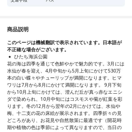
交通手段
バス
商品説明
このページは機械翻訳で表示されています。日本語が
不正確な場合がございます。
ひたち海浜公園
花の海は四季を通じて色鮮やかで魅力的です。3月には
水仙が春を迎え、4月中旬から5月上旬にかけて530万
本の白い蝶々やチューリップが満開になります。ヒマ
ワリは7月から8月にかけて満開になります。 9月下旬
から10月上旬にかけては、澄んだ丘が真っ赤なエニシ
ダで染められ、10月中旬にはコスモスや菊が紅葉を彩
ります。冬の12月から翌年の2月にかけては、水仙や
梅、十二支の花の床絵が展示されます。四季折々の見
どころがあり、お花見や自然散策に最適です（開花時
期や植物の色は季節によって異なりますので、当日の