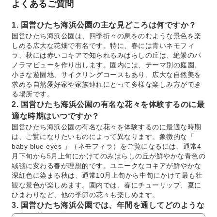
よくあるご質問
1. 国営ひたち海浜公園の主な見どころは何ですか？
国営ひたち海浜公園は、四季折々の息をのむような景色を楽
しめる広大な花畑で有名です。特に、春には青いネモフィ
ラ、秋には赤いコキアで知られるみはらしの丘は、絶景のパ
ノラマビューを作り出します。園内には、テーマ別の庭園、
小さな遊園地、サイクリングコースもあり、広大な自然美を
求める自然愛好家や家族連れにとって多様な楽しみ方ができ
る場所です。
2. 国営ひたち海浜公園の有名な花々を体験するのに最
適な時期はいつですか？
国営ひたち海浜公園の有名な花々を体験するのに最適な時期
は、ご覧になりたいものによって異なります。象徴的な「
baby blue eyes 」（ネモフィラ）をご覧になるには、通常4
月下旬から5月上旬にかけてのみはらしの丘が鮮やかな青色の
絨毯に変わる春が理想的です。ユニークなコキアが鮮やかな
深紅色に染まる秋は、通常10月上旬から中旬にかけて最も壮
観な景色が楽しめます。園内では、春にチューリップ、夏に
ひまわりなど、他の季節の花々も楽しめます。
3. 国営ひたち海浜公園では、年間を通してどのような
種類の花々が見られますか？