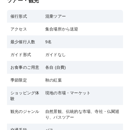
ツアー・観光
びえる神聖な鳥居は息を呑むほど美しい。
ナココ海鮮市場：食通の楽園！牡蠣、ウニ、カニ
催行形式
混乗ツアー
肉丼など、豊富なメニューからお選びいただけま
す。
アクセス
集合場所から送迎
ひたち海浜公園（国立）：夢のような四季折々の
最少催行人数
9名
花が咲き誇る海。春にはネモフィラ、秋にはコキ
ア、四季を通じて日本必見の観光スポット。
ガイド形式
ガイドなし
東京駅に集合、快適なバスで出発します。ドライ
お食事のご用意
各自 (自費)
バー兼ツアーリーダーが旅程全体を通して同行
し、より安全で安心な旅をお約束します。
季節限定
秋の紅葉
ショッピング体
現地の市場・マーケット
験
観光のジャンル
自然景観、伝統的な市場、寺社・仏閣巡
り、バスツアー