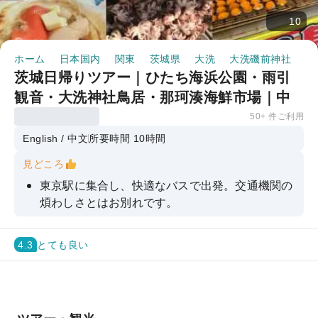
10
ホーム
日本国内
関東
茨城県
大洗
大洗磯前神社
半
茨城日帰りツアー｜ひたち海浜公園・雨引
観音・大洗神社鳥居・那珂湊海鮮市場｜中
国語/英語ガイド（東京発）
50+ 件ご利用
English / 中文
所要時間 10時間
見どころ
東京駅に集合し、快適なバスで出発。交通機関の
煩わしさとはお別れです。
雨観音（楽法寺）：紫陽花の聖地であり、四季
折々に花が咲き誇る、霊的に豊かな山林。孔雀が
4.3
とても良い
訪れる人々を導き、自然の静寂と魂の完璧な調和
を体験させてくれる。
大洗神社（上磯鳥居）：アニメファンの巡礼地で
あり、素晴らしい海の景色が楽しめる。波間にそ