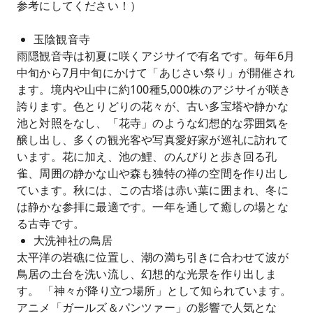
参考にしてください！）
玉陰観音寺
雨隠観音寺は初夏に咲くアジサイで有名です。毎年6月
中旬から7月中旬にかけて「あじさい祭り」が開催され
ます。境内や山中に約100種5,000株のアジサイが咲き
誇ります。色とりどりの花々が、古い多宝塔や静かな
池と対照をなし、「花寺」のような幻想的な雰囲気を
醸し出し、多くの観光客や写真愛好家が巡礼に訪れて
います。花に加え、池の鯉、のんびりと歩き回る孔
雀、周囲の静かな山や森も独特の禅の空間を作り出し
ています。秋には、この古塔は赤い葉に囲まれ、冬に
は静かな参拝に最適です。一年を通して癒しの場とな
る古寺です。
大洗神社の鳥居
太平洋の岩礁に位置し、潮の満ち引き​​に合わせて波が
鳥居の土台を洗い流し、幻想的な光景を作り出しま
す。 「神々が降り立つ場所」として知られています。
アニメ「ガールズ＆パンツァー」の影響で人気とな