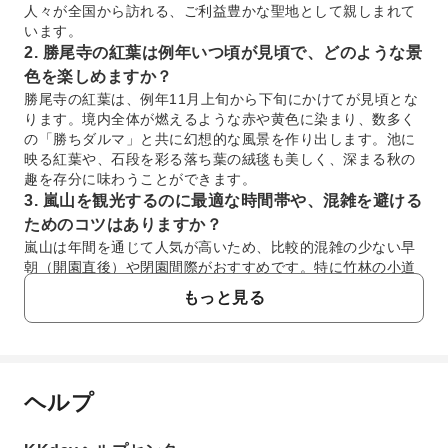
人々が全国から訪れる、ご利益豊かな聖地として親しまれて
います。
2. 勝尾寺の紅葉は例年いつ頃が見頃で、どのような景
色を楽しめますか？
勝尾寺の紅葉は、例年11月上旬から下旬にかけてが見頃とな
ります。境内全体が燃えるような赤や黄色に染まり、数多く
の「勝ちダルマ」と共に幻想的な風景を作り出します。池に
映る紅葉や、石段を彩る落ち葉の絨毯も美しく、深まる秋の
趣を存分に味わうことができます。
3. 嵐山を観光するのに最適な時間帯や、混雑を避ける
ためのコツはありますか？
嵐山は年間を通じて人気が高いため、比較的混雑の少ない早
朝（開園直後）や閉園間際がおすすめです。特に竹林の小道
は、朝早い時間帯に訪れると、静寂の中で神秘的な光景を独
もっと見る
占できます。また、平日の訪問や、オフシーズンを選ぶこと
も混雑回避の有効な方法です。
4. 嵐山の渡月橋を渡るのにかかる時間の目安と、周辺
の散策でおすすめのルートはありますか？
ヘルプ
渡月橋自体を徒歩で渡る時間は5分程度ですが、橋の上からの
よくあるご質問
眺めは格別なので、立ち止まってゆっくり景色を堪能するの
がおすすめです。周辺散策では、渡月橋から竹林の小道へ向