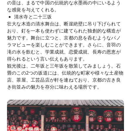
の音は、まるで中国の伝統的な水墨画の中にいるよう
な感覚を与えてくれる。
清水寺と二十三坂
壮大な木造の清水舞台は、断崖絶壁に吊り下げられて
おり、釘を一本も使わずに建てられた独創的な構造が
魅力です。舞台に立つと、京都の息を呑むようなパノ
ラマビューを楽しむことができます。さらに、音羽の
滝の水を飲むと、学業成就、恋愛成就、長寿の恩恵が
得られるという言い伝えもあります。
観光後は、二年坂と三年坂を散策してみましょう。石
畳のこの2つの坂道には、伝統的な町家や様々な土産物
店、茶屋、工芸品店が軒を連ねており、京都の古き良
き街並みの魅力を存分に味わえる場所です。