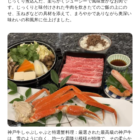
じっくり煮込んだ、柔らかくジューシーで風味豊かなお肉で
す。じっくりと味付けされた牛肉を炊きたてのご飯の上にの
せ、玉ねぎなどの具材を添えて、まろやかでありながら奥深い
味わいの和風丼に仕上げました。
神戸牛しゃぶしゃぶと特選蟹料理：厳選された最高級の神戸牛
は、雪のように白く、均一な霜降り模様が特徴で、その柔らか