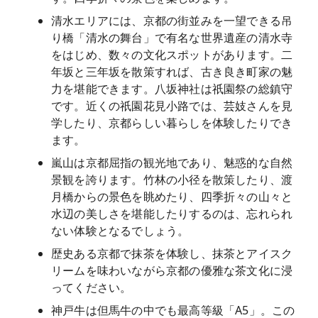
清水エリアには、京都の街並みを一望できる吊
り橋「清水の舞台」で有名な世界遺産の清水寺
をはじめ、数々の文化スポットがあります。二
年坂と三年坂を散策すれば、古き良き町家の魅
力を堪能できます。八坂神社は祇園祭の総鎮守
です。近くの祇園花見小路では、芸妓さんを見
学したり、京都らしい暮らしを体験したりでき
ます。
嵐山は京都屈指の観光地であり、魅惑的な自然
景観を誇ります。竹林の小径を散策したり、渡
月橋からの景色を眺めたり、四季折々の山々と
水辺の美しさを堪能したりするのは、忘れられ
ない体験となるでしょう。
歴史ある京都で抹茶を体験し、抹茶とアイスク
リームを味わいながら京都の優雅な茶文化に浸
ってください。
神戸牛は但馬牛の中でも最高等級「A5」。この