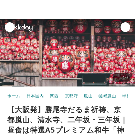
unread
notifications
10
ホーム
日本国内
関西
京都府
嵐山
嵯峨嵐山
半日・
【大阪発】勝尾寺だるま祈祷、京
都嵐山、清水寺、二年坂・三年坂｜
昼食は特選A5プレミアム和牛「神