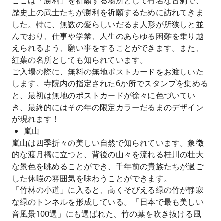
ここは「勝利」を祈願する場所として有名な古刹で、
歴史上の武士たちが勝利を祈願するために訪れてきま
した。特に、無数の愛らしいだるま人形が所狭しと並
んでおり、仕事や学業、人生のあらゆる困難を乗り越
えられるよう、願い事をすることができます。また、
紅葉の名所としても知られています。
ご入場の際に、無料の無地ポストカードをお渡しいた
します。寺院内の指定された6か所でスタンプを集める
と、最初は無地のポストカードが徐々に色づいてい
き、最終的にはその年の限定カラーだるまのデザイン
が現れます！
嵐山
嵐山は四季折々の美しい自然で知られています。象徴
的な渡月橋に立つと、背後の山々を流れる桂川の壮大
な景色を眺めることができ、千年前の貴族たちが過ご
した休暇の雰囲気を味わうことができます。
「竹林の小道」に入ると、高くそびえる緑の竹が静寂
な緑のトンネルを形成している。「日本で最も美しい
音風景100選」にも選ばれた、竹の葉を吹き抜ける風