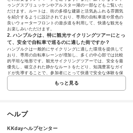
ゥングスブリュッケンやアルスター湖の一部などもご覧いた
だけます。ルートは、街の多様な建築と活気あふれる雰囲気
を紹介するように設計されており、専用の自転車道や景色の
良いウォーターフロントの遊歩道を利用して、快適な観光を
お楽しみいただけます。
2. ハンブルクは、特に観光サイクリングツアーにとっ
て、安全で自転車で巡るのに適した街ですか？
ハンブルクは一般的にサイクリングに適した環境を提供して
おり、専用の自転車レーンが増加し、多くの中心部では比較
的平坦な地形です。観光サイクリングツアーでは、安全を最
優先し、確立された静かなルートをたどり、知識豊富なガイ
ドが先導することで、参加者にとって快適で安全な体験を保
証します。
もっと見る
3. ハンブルクの観光サイクリングツアーでは、どのよ
うな体験ができますか？
ハンブルクをアクティブに、そして深く体験できる方法で
す。サイクリングツアーでは、徒歩よりも広範囲を移動で
き、新鮮な空気と街の観光スポットの詳細な眺めを楽しむこ
ヘルプ
よくあるご質問
とができます。地元の生活や歴史に関する洞察を提供し、各
停車地で思い出に残る写真を撮る機会があり、専門ガイドが
KKdayヘルプセンター
案内するユニークな視点を提供します。
1. ハンブルクの観光サイクリングツアーでは、ど