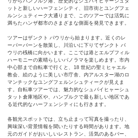
リからハンブルク港、歴史的なシュパイヒャーシュタ
ットと新しいハーフェンシティ、旧市街とユングフェ
ルンシュティーク大通りまで、このツアーでは活気に
満ちたハンザ都市のさまざまな側面を発見できます。
ツアーはザンクト パウリから始まります。近くのレ
ーパーバーンを散策し、川沿いに下りてザンクト パ
ウリの桟橋に向かいます。ここでは港とエルプフィル
ハーモニーの素晴らしいパノラマを楽しめます。市内
中心部まで自転車で行くと、18 世紀の聖ミヒャエル
教会、絵のように美しい市庁舎、内アルスター湖のロ
マンチックなユングフェルンシュティークが見えま
す。自転車ツアーでは、魅力的なシュパイヒャーシュ
タット倉庫地区や、ハンブルクで最も新しい地区であ
る近代的なハーフェンシティにも行きます。
各観光スポットでは、立ち止まって写真を撮ったり、
興味深い背景情報を聞いたりする時間があります。地
元のガイドがおいしいレストラン、活気のあるバー、