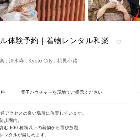
タル体験予約｜着物レンタル和楽
条
清水寺
Kyoto City
花見小路
,
,
,
無料
電子バウチャーを現地でご提示ください
交通アクセスの良い場所に位置しています。
徒歩圏内。
む 500 種類以上の着物から選び放題。
レンタルが楽しめます。