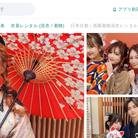
アプリ初
四条
衣装レンタル (浴衣 / 着物)
日本京都｜祇園着物浴衣レンタル