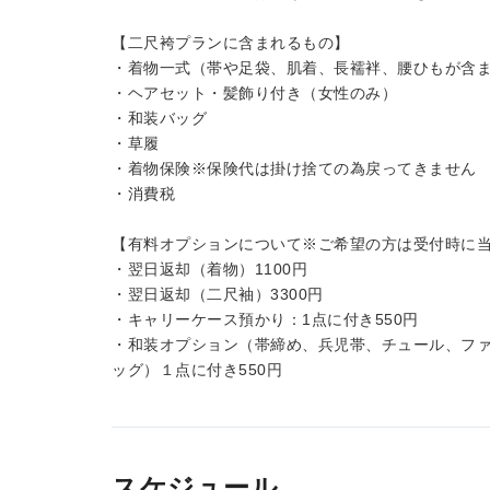
【二尺袴プランに含まれるもの】
・着物一式（帯や足袋、肌着、長襦袢、腰ひもが含
・ヘアセット・髪飾り付き（女性のみ）
・和装バッグ
・草履
・着物保険※保険代は掛け捨ての為戻ってきません
・消費税
【有料オプションについて※ご希望の方は受付時に
・翌日返却（着物）1100円
・翌日返却（二尺袖）3300円
・キャリーケース預かり：1点に付き550円
・和装オプション（帯締め、兵児帯、チュール、フ
ッグ）１点に付き550円
スケジュール