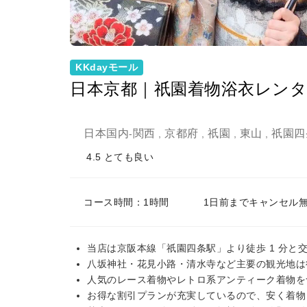
KKdayモール
日本京都｜祇園着物浴衣レン
日本国内
関西
京都府
祇園
東山
祇園四
-
,
,
,
,
4.5
とても良い
コース時間：1時間
1日前までキャンセル
当店は京阪本線「祇園四条駅」より徒歩 1 分と
八坂神社・花見小路・清水寺など主要の観光地は
人気のレース着物やレトロ系アンティーク着物を含
お得な割引プランが充実しているので、安く着物