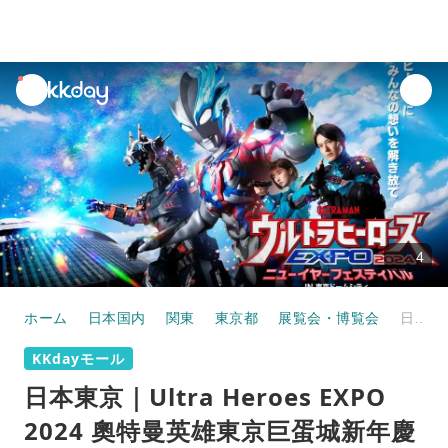
unread
notifications
4
ホーム
日本国内
関東
東京都
展覧会・博覧会
日本東京｜Ultra Heroes EXPO 2024 奧特曼英雄東京巨蛋城新年慶典
KKdayモール
日本東京｜Ultra Heroes EXPO
2024 奧特曼英雄東京巨蛋城新年慶