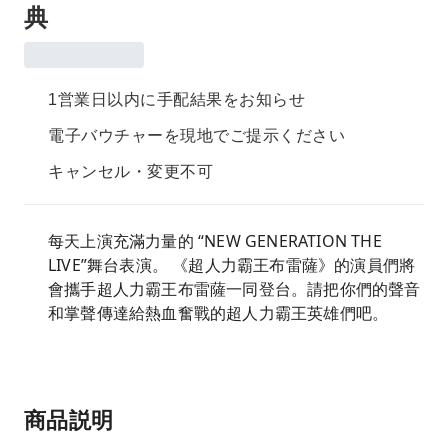
典
1営業日以内に手配結果をお知らせ
電子バウチャーを現地でご提示ください
キャンセル・変更不可
每天上演充滿力量的 “NEW GENERATION THE
LIVE”舞台表演。 《超人力霸王布雷薩》的演員們將
會攜手超人力霸王布雷薩一同登台。請把你們的聲音
和掌聲傳達給熱血奮戰的超人力霸王英雄們吧。
商品説明