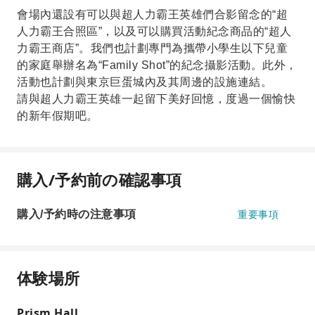
會場內還設有可以與超人力霸王英雄們合影留念的“超
人力霸王合照區”，以及可以購買活動紀念商品的“超人
力霸王商店”。我們也計劃專門為攜帶小學生以下兒童
的家庭舉辦名為“Family Shot”的紀念攝影活動。此外，
活動也計劃與東京巨蛋城內及其周邊的設施連結。
請與超人力霸王英雄一起留下美好回憶，度過一個愉快
的新年假期吧。
購入/予約前の確認事項
購入/予約時の注意事項
重要事項
体験場所
Prism Hall