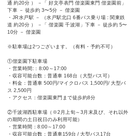
通 約20分 ） －「 好文亭表門 偕楽園東門 偕楽園前」
下車 － 徒歩約 3〜5分 － 偕楽園
・JR水戸駅 － （水戸駅北口 6番バス乗り場 : 関東鉄
道 約20分 ） －「 偕楽園 千波湖」下車 － 徒歩約 5〜
10分 － 偕楽園
※駐車場は2つございます。（有料・予約不可）
①偕楽園下駐車場
・営業時間:：8:00～17:00
・収容可能台数：普通車 168台（大型バス可）
・料金：普通車 500円/マイクロバス 1,500円/ 大型バ
ス 2,500円
・アクセス：偕楽園東門まで徒歩約8分
②千波湖西駐車場（※2月上旬～3月末及び、それ以外
の期間の土日祝日のみ利用可能）
・営業時間：8:00～17:00
・収容可能台数：普通車159台 / 大型バス17台