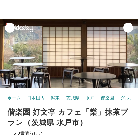
unread
notifications
9
ホーム
日本国内
関東
茨城県
水戸
偕楽園
グルメ
偕楽園 好文亭 カフェ「樂」抹茶プ
ラン（茨城県 水戸市）
5.0
素晴らしい