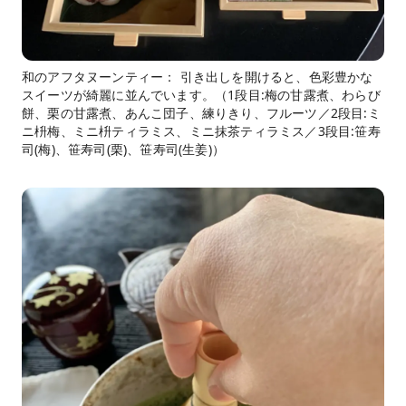
和のアフタヌーンティー： 引き出しを開けると、色彩豊かな
スイーツが綺麗に並んでいます。（1段目:梅の甘露煮、わらび
餅、栗の甘露煮、あんこ団子、練りきり、フルーツ／2段目:ミ
ニ枡梅、ミニ枡ティラミス、ミニ抹茶ティラミス／3段目:笹寿
司(梅)、笹寿司(栗)、笹寿司(生姜)）