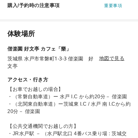
購入/予約時の注意事項
重要事項
体験場所
偕楽園 好文亭 カフェ「樂」
茨城県 水戸市常磐町1-3-3 偕楽園 好
地図で見る
文亭
アクセス・行き方
【お車でお越しの場合】
・（常磐自動車道）ー 水戸 I.C から約20分－ 偕楽園
・（北関東自動車道）ー茨城東 I.C / 水戸 南 I.Cから約
20分－ 偕楽園
【公共交通機関でお越しの方】
・JR水戸駅 － （水戸駅北口 4番バス乗り場 : 茨城交