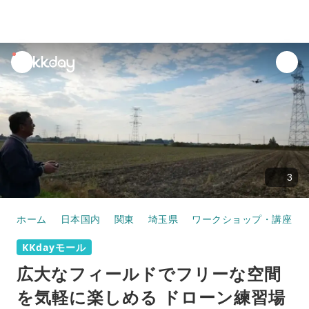
unread
notifications
3
ホーム
日本国内
関東
埼玉県
ワークショップ・講座
KKdayモール
広大なフィールドでフリーな空間
を気軽に楽しめる ドローン練習場