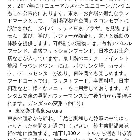
え、2017年にリニューアルされたユニコーンガンダム
もこの公園内にあります。東京・お台場の新たなラン
ドマークとして、「劇場型都市空間」をコンセプトに
設計された「ダイバーシティ東京 プラザ」も見逃せま
せん。遊び、学び、レジャーが融合し、驚きと感動の
体験を提供します。7階建ての建物には、有名アパレル
ブランド、高級ファッションブランド、日本のお土産
店などが入っています。最上階のエンターテイメント
施設「ラウンドワン」には、ボウリング場、カラオ
ケ、ゲームセンターがあり、何時間でも楽しめます。
フードコートでは、ファストフード、各国料理、日本
料理など、様々なメニューをご用意しております。ガ
ンダム立像の昼間パフォーマンスは午後1時から開催さ
れます。ガンダムの変形（約1分）
東京染井温泉Sakura
東京の喧騒から離れ、自然と調和した静寂の中でゆっ
たりとした時間をお過ごしください。染井吉野温泉発
祥の地に位置する、地下1,800メートルから湧き出る琥