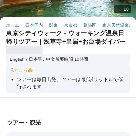
10
ホーム
日本国内
関東
東京都
葛飾区
東京天然温泉;古
東京シティウォーク - ウォーキング温泉日
帰りツアー｜浅草寺+皇居+お台場ダイバー
シティ東京プラザ+温泉体験
English / 日本語 / 中文
所要時間 10時間
見どころ
ツアーは毎日出発、ツアーは最低4リットルで催
行されます
東京最古の寺院を間近で体験 飛鳥時代の浅草寺
お台場ダイバーシティ東京プラザを散策し、海と
レインボーブリッジを満喫
ツアー・観光
身も心も癒され、自然と調和した静かな時間を過
ごす東京の温泉体験