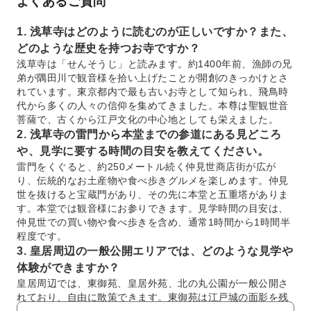
よくあるご質問
1. 浅草寺はどのように読むのが正しいですか？また、
どのような歴史を持つお寺ですか？
浅草寺は「せんそうじ」と読みます。約1400年前、漁師の兄
弟が隅田川で観音様を拾い上げたことが開創のきっかけとさ
れています。東京都内で最も古いお寺として知られ、飛鳥時
代から多くの人々の信仰を集めてきました。本尊は聖観世音
菩薩で、古くから江戸文化の中心地としても栄えました。
2. 浅草寺の雷門から本堂までの参道にある見どころ
や、見学に要する時間の目安を教えてください。
雷門をくぐると、約250メートル続く仲見世商店街が広が
り、伝統的なお土産物や食べ歩きグルメを楽しめます。仲見
世を抜けると宝蔵門があり、その先に本堂と五重塔がありま
す。本堂では観音様にお参りできます。見学時間の目安は、
仲見世での買い物や食べ歩きを含め、通常1時間から1時間半
程度です。
3. 皇居周辺の一般公開エリアでは、どのような見学や
体験ができますか？
皇居周辺では、東御苑、皇居外苑、北の丸公園が一般公開さ
れており、自由に散策できます。東御苑は江戸城の面影を残