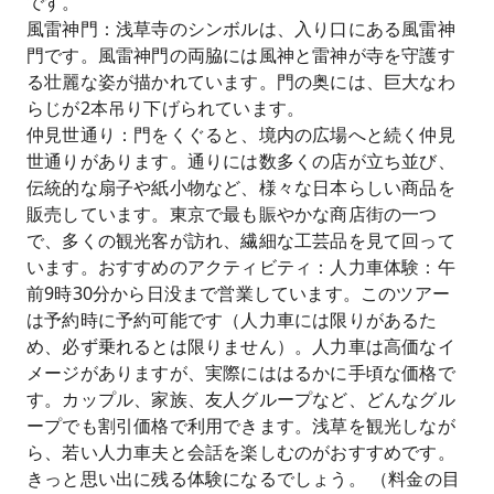
です。
風雷神門：浅草寺のシンボルは、入り口にある風雷神
門です。風雷神門の両脇には風神と雷神が寺を守護す
る壮麗な姿が描かれています。門の奥には、巨大なわ
らじが2本吊り下げられています。
仲見世通り：門をくぐると、境内の広場へと続く仲見
世通りがあります。通りには数多くの店が立ち並び、
伝統的な扇子や紙小物など、様々な日本らしい商品を
販売しています。東京で最も賑やかな商店街の一つ
で、多くの観光客が訪れ、繊細な工芸品を見て回って
います。おすすめのアクティビティ：人力車体験：午
前9時30分から日没まで営業しています。このツアー
は予約時に予約可能です（人力車には限りがあるた
め、必ず乗れるとは限りません）。人力車は高価なイ
メージがありますが、実際にははるかに手頃な価格で
す。カップル、家族、友人グループなど、どんなグル
ープでも割引価格で利用できます。浅草を観光しなが
ら、若い人力車夫と会話を楽しむのがおすすめです。
きっと思い出に残る体験になるでしょう。 （料金の目