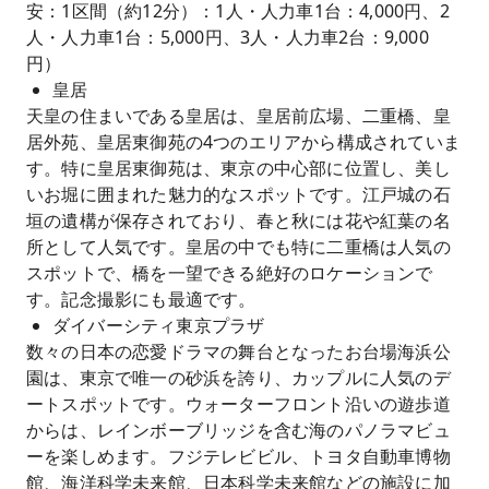
安：1区間（約12分）：1人・人力車1台：4,000円、2
人・人力車1台：5,000円、3人・人力車2台：9,000
円）
皇居
天皇の住まいである皇居は、皇居前広場、二重橋、皇
居外苑、皇居東御苑の4つのエリアから構成されていま
す。特に皇居東御苑は、東京の中心部に位置し、美し
いお堀に囲まれた魅力的なスポットです。江戸城の石
垣の遺構が保存されており、春と秋には花や紅葉の名
所として人気です。皇居の中でも特に二重橋は人気の
スポットで、橋を一望できる絶好のロケーションで
す。記念撮影にも最適です。
ダイバーシティ東京プラザ
数々の日本の恋愛ドラマの舞台となったお台場海浜公
園は、東京で唯一の砂浜を誇り、カップルに人気のデ
ートスポットです。ウォーターフロント沿いの遊歩道
からは、レインボーブリッジを含む海のパノラマビュ
ーを楽しめます。フジテレビビル、トヨタ自動車博物
館、海洋科学未来館、日本科学未来館などの施設に加