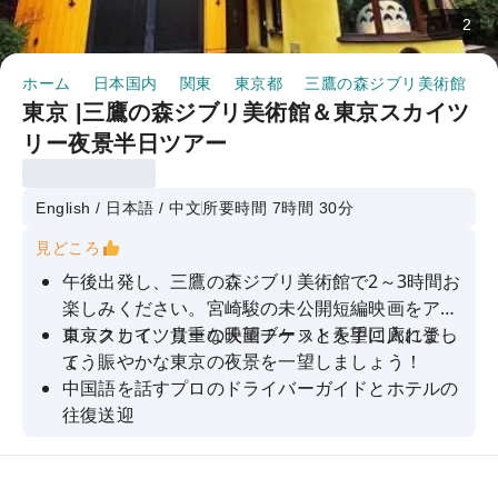
2
ホーム
日本国内
関東
東京都
三鷹の森ジブリ美術館
東京 |三鷹の森ジブリ美術館＆東京スカイツ
リー夜景半日ツアー
English / 日本語 / 中文
所要時間 7時間 30分
見どころ
午後出発し、三鷹の森ジブリ美術館で2～3時間お
楽しみください。宮崎駿の未公開短編映画をアン
ロックして、貴重な映画チケットを手に入れまし
東京スカイツリーの天望ブースと天望回廊に登っ
ょう
て、賑やかな東京の夜景を一望しましょう！
中国語を話すプロのドライバーガイドとホテルの
往復送迎