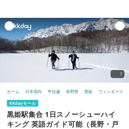
unread
notifications
7
ホーム
日本国内
甲信越
長野県
黒姫
ウィンタースポ
KKdayモール
黒姫駅集合 1日スノーシューハイ
キング 英語ガイド可能（長野・戸