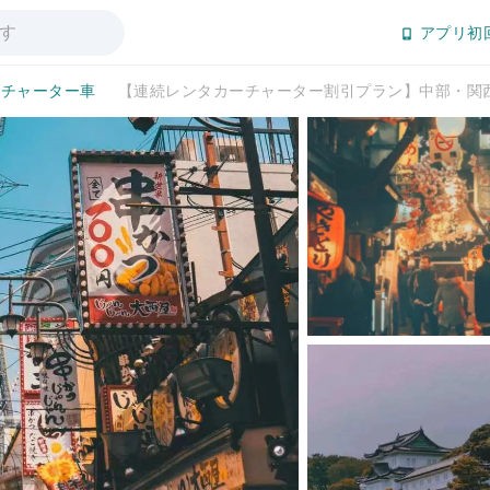
アプリ初
切チャーター車