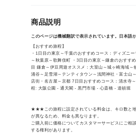
商品説明
このページは機械翻訳で表示されています。日本語
【おすすめ旅程】
・1日目の東京～千葉のおすすめコース：ディズニー
～秋葉原～歌舞伎町 ・3日目の東京～鎌倉のおすす
目 鎌倉～伊豆周遊オススメ：大室山～城ヶ崎海域～
涌谷～足雪湖～テンティタウン～浅間神社・富士山～
店街・名古屋～京都 7日目おすすめコース：清水寺
程: 大阪公園 - 通天閣 - 黒門市場 - 心斎橋 - 道頓堀
★★★この旅程に設定されている料金は、キロ数と
が異なるため、料金も異なります。
ご購入前に価格についてカスタマーサービスにご相
する権利があります。