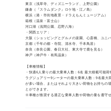
東京（浅草寺、ディズニーランド、上野公園）
鎌倉（『スラムダンク』ロケ地・江ノ島）
横浜（港・市街地夜景・ドラえもんミュージアム）
箱根（温泉・富士山）
河口湖（浅間公園、忍野八海）
・関西エリア：
大阪（ショッピングとグルメの楽園、心斎橋、ユニ
京都（千年の都・寺院、清水寺、千本鳥居）
奈良（奈良公園、春日大社、東大寺で鹿を見る）
神戸（神戸牛・有馬温泉）
【車種情報】
・快適6人乗りの最大乗車人数：6名 最大積載可能荷物
ラグジュアリー9シーターの最大乗車人数：9名最大荷物
が多い場合、またはそれより大きい荷物をお持ちの
とができます。
※車種が推奨する適正な乗車人数や荷物の量を遵守