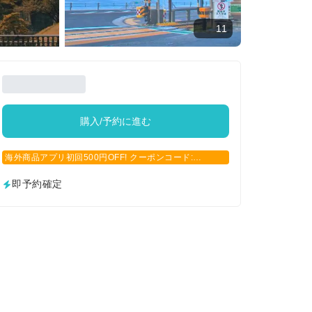
11
購入/予約に進む
海外商品アプリ初回500円OFF! クーポンコード:
APP500
即予約確定