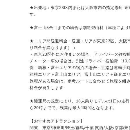
★出発地：東京23区内または大阪市内の指定場所 
す。
★富士山5合目までの場合は別途登山料（車種により約2
★エリア間送迎料金・送迎エリアが東京23区、大阪
り料金が異なります） ）
・東京23区外にお住まいの場合、ドライバーの往復
チャーター車の場合は、別途ドライバー宿泊費（10,
例：箱根・富士エリアの宿泊の場合、往路は運転手時
箱根エリア＋富士山エリア、富士山エリア＋鎌倉エ
旅程がある場合は、参考ルートに合わせて旅程を組
料金が発生します
★陸運局の規定により、18人乗りモデルの1日の走行
ら20時までで、残業は最大1時間となります。
【おすすめアトラクション】
関東、東京/神奈川/埼玉/群馬/千葉 関西/大阪/京都/