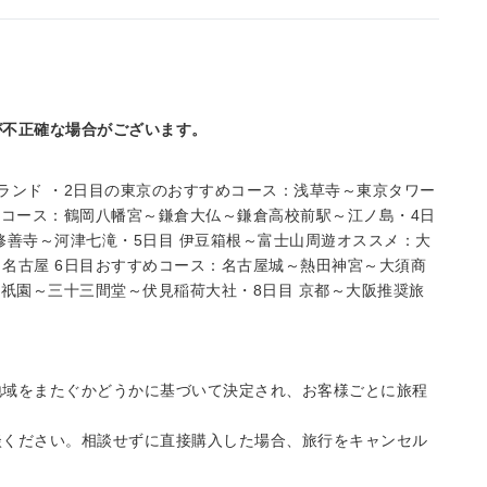
が不正確な場合がございます。
ランド ・2日目の東京のおすすめコース：浅草寺～東京タワー
めコース：鶴岡八幡宮～鎌倉大仏～鎌倉高校前駅～江ノ島・4日
修善寺～河津七滝・5日目 伊豆箱根～富士山周遊オススメ：大
名古屋 6日目おすすめコース：名古屋城～熱田神宮～大須商
～祇園～三十三間堂～伏見稲荷大社・8日目 京都～大阪推奨旅
地域をまたぐかどうかに基づいて決定され、お客様ごとに旅程
談ください。相談せずに直接購入した場合、旅行をキャンセル