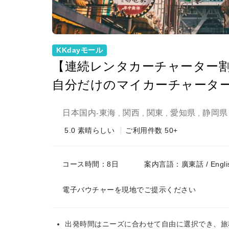
KKdayモール
【連続レンタカーチャーター
自分だけのマイカーチャータ
日本国内
東海
関西
関東
愛知県
静岡県
-
,
,
,
,
5.0
素晴らしい
ご利用件数 50+
コース時間：8日
案内言語：廣東話 / Englis
電子バウチャーを現地でご提示ください
出発時間はニーズに合わせて自由に選択でき、旅