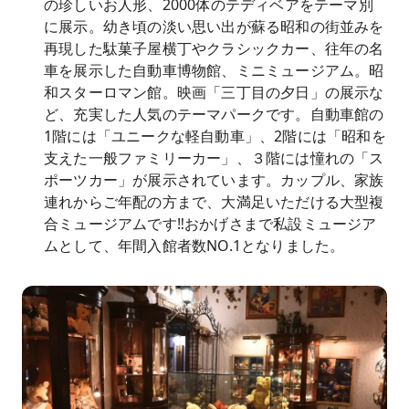
の珍しいお人形、2000体のテディベアをテーマ別
に展示。幼き頃の淡い思い出が蘇る昭和の街並みを
再現した駄菓子屋横丁やクラシックカー、往年の名
車を展示した自動車博物館、ミニミュージアム。昭
和スターロマン館。映画「三丁目の夕日」の展示な
ど、充実した人気のテーマパークです。自動車館の
1階には「ユニークな軽自動車」、2階には「昭和を
支えた一般ファミリーカー」、３階には憧れの「ス
ポーツカー」が展示されています。カップル、家族
連れからご年配の方まで、大満足いただける大型複
合ミュージアムです‼おかげさまで私設ミュージア
ムとして、年間入館者数NO.1となりました。