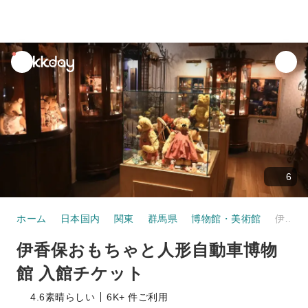
unread
notifications
6
ホーム
日本国内
関東
群馬県
博物館・美術館
伊香保おもちゃと人形自動車博物館 入館チケット
伊香保おもちゃと人形自動車博物
館 入館チケット
4.6
素晴らしい
6K+ 件ご利用