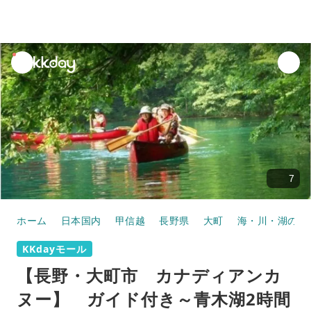
unread
notifications
7
ホーム
日本国内
甲信越
長野県
大町
海・川・湖のア
KKdayモール
【長野・大町市 カナディアンカ
ヌー】 ガイド付き～青木湖2時間