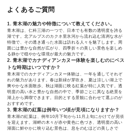
よくあるご質問
1. 青木湖の魅力や特徴について教えてください。
青木湖は、仁科三湖の一つで、日本でも有数の透明度を誇る
湖です。北アルプスのカクネ里氷河から流れ込む清冽な水が
特徴で、その透き通った水面は訪れる人々を魅了します。周
囲には豊かな自然が広がり、四季折々の美しい景色を楽しめ
る静かで穏やかな環境が最大の魅力です。
2. 青木湖でカナディアンカヌー体験を楽しむのにベス
トな時期はいつですか？
青木湖でのカナディアンカヌー体験は、一年を通してそれぞ
れの魅力があります。春は新緑が芽吹き、夏は涼しい湖上で
爽やかな水面散歩、秋は湖面に映る紅葉が特に人気です。透
明度の高い水と豊かな自然の中で、季節ごとに異なる絶景を
湖上から満喫できます。目的とする景観に合わせて選ぶのが
おすすめです。
3. 青木湖の紅葉は例年いつ頃が見頃になりますか？
青木湖の紅葉は、例年10月下旬から11月上旬にかけてが見頃
を迎えます。湖畔の木々が赤や黄色に色づき、透明度の高い
湖面に鮮やかに映り込む景色は、息をのむほどの美しさで