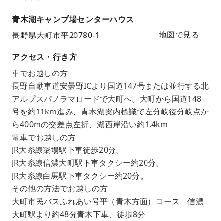
青木湖キャンプ場センターハウス
長野県大町市平20780-1
地図で見る
アクセス・行き方
車でお越しの方
長野自動車道安曇野ICより国道147号または並行する北
アルプスパノラマロードで大町へ。大町から国道148
号を約11km進み、青木湖案内標識で左分岐後分岐点か
ら400mの交差点左折、湖西岸沿い約1.4km
電車でお越しの方
JR大糸線簗場駅下車徒歩20分。
JR大糸線信濃大町駅下車タクシー約20分。
JR大糸線白馬駅下車タクシー約20分。
その他の方法でお越しの方
大町市民バスふれあい号平（青木方面）コース 信濃
大町駅より約48分青木下車、徒歩8分