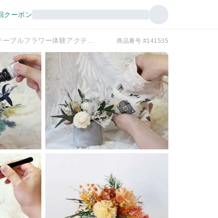
回クーポン
台北万華 |ナチュラルフラワーアート哲学 |アロマテラピーテーブルフラワー体験アクティビティ | 1名様からツアー催行
商品番号 #141535