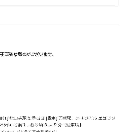
が不正確な場合がございます。
RT] 龍山寺駅 3 番出口 [電車] 万華駅、オリジナル エコロジ
Google に乗り、徒歩約 3 ～ 5 分【駐車場】
ャッシュレス決済／電子決済のみ