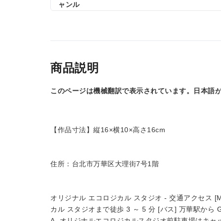
ャンル
商品説明
このページは機械翻訳で表示されています。日本語
【作品寸法】縦16×横10×高さ16cm
住所：台北市万華区大理街7号1階
オリジナル エコロジカル スタジオ - 交通アクセス [M
カル スタジオまで徒歩 3 ～ 5 分 [バス] 万華駅から 
A. オリジナルエコロジカルスタジオ前駐車場はキ