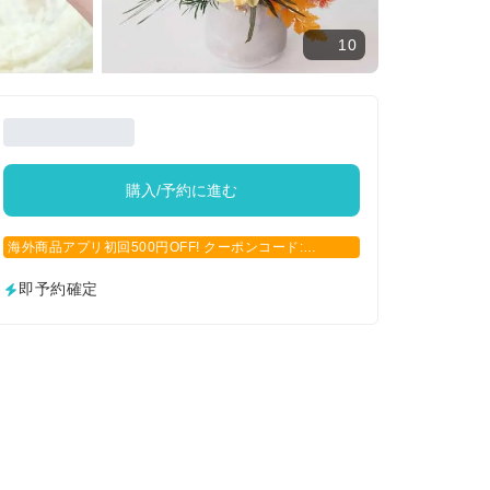
10
購入/予約に進む
海外商品アプリ初回500円OFF! クーポンコード:
APP500
即予約確定