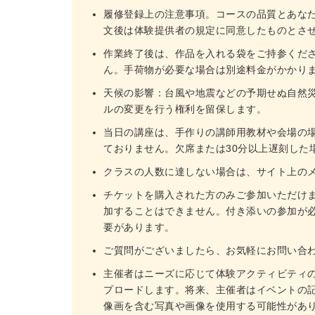
履修登録上の注意事項。コースの品質とあな
文後は体験提供者の規定に同意したものとさ
作業終了後は、作品を入れる袋をご持参くだ
ん。手荷物が必要な場合は別途料金がかかり
天候の影響：台風や地震などの予期せぬ自然
ルの変更を行う権利を留保します。
当日の講座は、手作りの講師用教材や会場の
ておりません。欠席または30分以上遅刻した
クラスの人数に達しない場合は、サイト上の
チケットを購入された方のみご参加いただけ
加することはできません。付き添いの参加が必
要があります。
ご質問がございましたら、お気軽にお問い合
主催者はニーズに応じて体験アクティビティ
プロードします。将来、主催者はイベントの
像画を含む写真や画像を使用する可能性があ