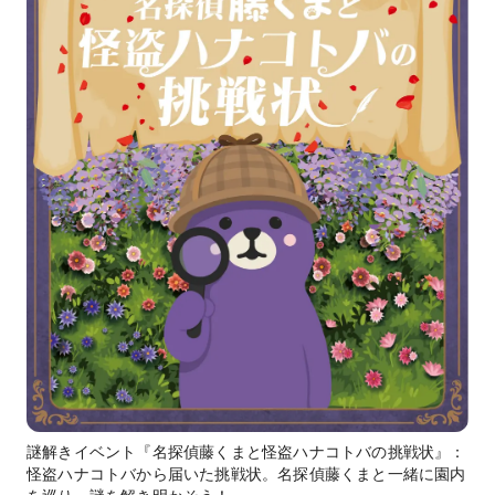
謎解きイベント『名探偵藤くまと怪盗ハナコトバの挑戦状』：
怪盗ハナコトバから届いた挑戦状。名探偵藤くまと一緒に園内