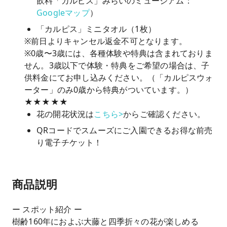
飲料「カルピス」みらいのミュージアム：
Googleマップ
）
「カルピス」ミニタオル（1枚）
※前日よりキャンセル返金不可となります。
※0歳〜3歳には、各種体験や特典は含まれておりま
せん。3歳以下で体験・特典をご希望の場合は、子
供料金にてお申し込みください。（「カルピスウォ
ーター」のみ0歳から特典がついています。）
★★★★★
花の開花状況は
こちら>
からご確認ください。
QRコードでスムーズにご入園できるお得な前売
り電子チケット！
商品説明
ー スポット紹介 ー
樹齢160年におよぶ大藤と四季折々の花が楽しめる