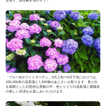
を巡り、謎を解き明かそう！
「ブルー&ホワイトガーデン」6月上旬〜6月下旬にかけては、
200,000本の花菖蒲と1,500株のあじさいが彩ります。青と白
を基調とした幻想的な景観の中、色とりどりの花菖蒲と紫陽花
の美しい共演をお楽しみいただけます。