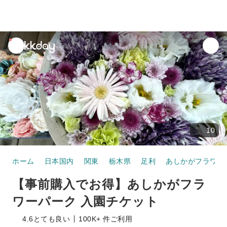
unread
notifications
10
ホーム
日本国内
関東
栃木県
足利
あしかがフラワー
【事前購入でお得】あしかがフラ
ワーパーク 入園チケット
4.6
とても良い
100K+ 件ご利用