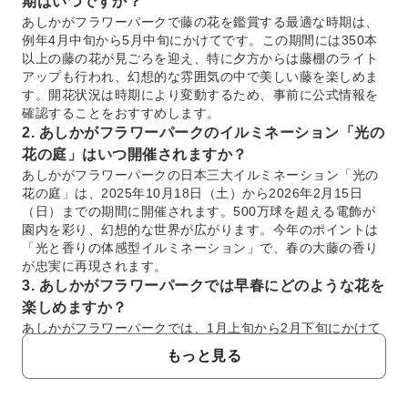
期はいつですか？
あしかがフラワーパークで藤の花を鑑賞する最適な時期は、
例年4月中旬から5月中旬にかけてです。この期間には350本
以上の藤の花が見ごろを迎え、特に夕方からは藤棚のライト
アップも行われ、幻想的な雰囲気の中で美しい藤を楽しめま
す。開花状況は時期により変動するため、事前に公式情報を
確認することをおすすめします。
2. あしかがフラワーパークのイルミネーション「光の
花の庭」はいつ開催されますか？
あしかがフラワーパークの日本三大イルミネーション「光の
花の庭」は、2025年10月18日（土）から2026年2月15日
（日）までの期間に開催されます。500万球を超える電飾が
園内を彩り、幻想的な世界が広がります。今年のポイントは
「光と香りの体感型イルミネーション」で、春の大藤の香り
が忠実に再現されます。
3. あしかがフラワーパークでは早春にどのような花を
楽しめますか？
あしかがフラワーパークでは、1月上旬から2月下旬にかけて
の「早春～春のいぶき～」期間に、冬咲きボタンをはじめと
もっと見る
する早春の花々を楽しめます。園内には50基のフラワーハウ
スがあり、約25本の寒紅梅も早咲きで、一足早い春の訪れを
感じさせてくれます。