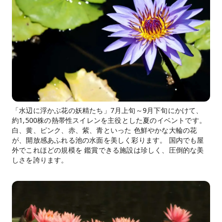
「水辺に浮かぶ花の妖精たち」7月上旬～9月下旬にかけて、
約1,500株の熱帯性スイレンを主役とした夏のイベントです。
白、黄、ピンク、赤、紫、青といった 色鮮やかな大輪の花
が、開放感あふれる池の水面を美しく彩ります。 国内でも屋
外でこれほどの規模を 鑑賞できる施設は珍しく、圧倒的な美
しさを誇ります。