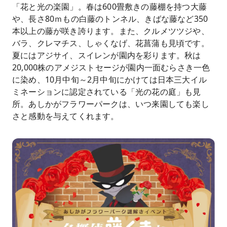
「花と光の楽園」。春は600畳敷きの藤棚を持つ大藤
や、長さ80ｍもの白藤のトンネル、きばな藤など350
本以上の藤が咲き誇ります。また、クルメツツジや、
バラ、クレマチス、しゃくなげ、花菖蒲も見頃です。
夏にはアジサイ、スイレンが園内を彩ります。秋は
20,000株のアメジストセージが園内一面むらさき一色
に染め、10月中旬～2月中旬にかけては日本三大イル
ミネーションに認定されている「光の花の庭」も見
所。あしかがフラワーパークは、いつ来園しても楽し
さと感動を与えてくれます。