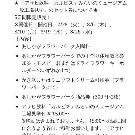
❀ 『アサヒ飲料「カルピス」みらいのミュージアム
一般工場見学』のセット券について ❀
5日間限定販売！
※開催日：開催日：7/28（火）、8/6（木）、
8/10（月） 8/19（水）、8/26（水）
【内容】
あしかがフラワーパーク入園料
あしかがフラワーパークでの手作り体験教室参
加券（モスビー君またはドライフラワーキーホ
ルダーのいずれか1つ）
かき氷またはミニソフトクリーム引換券（フラ
ワーパークにて）
あしかがフラワーパーク商品券（300円×2枚）
アサヒ飲料「カルピス」みらいのミュージアム
工場見学付き 15:00〜
※移動は含まれておりません。15:00〜の回に間
に合うよう各自ご移動お願いします。（アサヒ