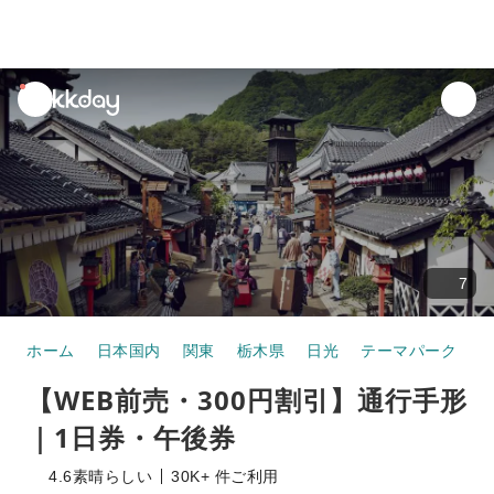
unread
notifications
7
ホーム
日本国内
関東
栃木県
日光
テーマパーク
【
【WEB前売・300円割引】通行手形
｜1日券・午後券
4.6
素晴らしい
30K+ 件ご利用