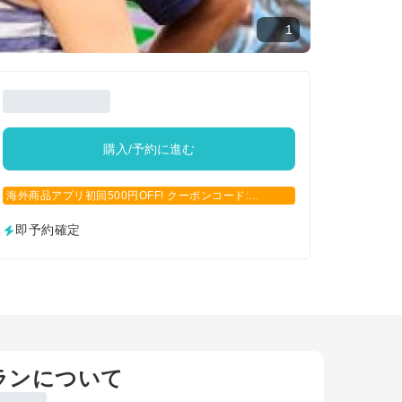
1
購入/予約に進む
海外商品アプリ初回500円OFF! クーポンコード:
APP500
即予約確定
ランについて