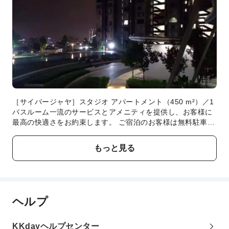
［サイバージャヤ］スタジオ アパートメント（450 m²）／1
バスルーム一流のサービスとアメニティを提供し、お客様に
最高の快適さをお約束します。 ご宿泊のお客様は無料駐車場
をご利用いただけます。［サイバージャヤ］スタジオ アパー
トメント（450 m²）／1バスルームでは、快適なご滞在をサ
もっと見る
ポートする便利な設備とサービスを備えた客室をご用意して
います。一部の客室にはエアコンやリネンのサービスが備わ
っておりますので、快適なご滞在をお楽しみください。 多く
の客室には、室内ビデオストリーミング、日刊新聞、テレビ
があり、ゲストを楽しませてくれます。 客室のバスルームに
ヘルプ
は、必要なバスアメニティが備え付けられており、快適な滞
在をお約束します。 ［サイバージャヤ］スタジオ アパート
メント（450 m²）／1バスルームにある数々のアクティビテ
KKdayヘルプセンター