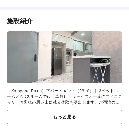
駐車場
安全・セキュリティ
施設紹介
セキュリティスタッフ
［Kampong Pulas］アパートメント（93m²）｜ 3ベッドル
ーム／2バスルームでは、卓越したサービスと一流のアメニテ
ィが、お客様の思い出に残る体験を演出します。ご宿泊のお
客様は、直接当宿泊施設の無料駐車場をご利用いただけま
す。 最高のくつろぎをお約束するため、客室は魅力的なデザ
もっと見る
インで、基本的な生活必需品をすべて備え、楽しい滞在を演
出します。当宿泊施設でのワンランク上の体験をお楽しみい