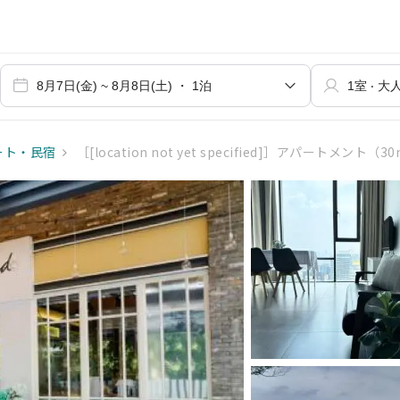
ート・民宿
［[location not yet specified]］アパートメント（3