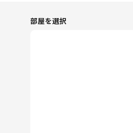
ります。 客室内でのビデオスト
リーミング、日刊紙、テレビな
ど、さまざまなアメニティをご用
部屋を選択
意しております。［[location
not yet specified]］アパートメ
ント（30m²）｜ 1ベッドルーム
／1バスルームの特定の客室で
は、バスルームにバスローブ、タ
オル、ドライヤーをご用意してお
ります。