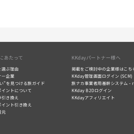
にあたって
KKdayパートナー様へ
yを選ぶ理由
掲載をご検討中の企業様はこち
ナー企業
KKday管理画面ログイン (SCM)
たい"を見つける旅ガイド
旅ナカ事業者用基幹システム - re
yポイントについて
KKday B2Dログイン
券引き換え
KKdayアフィリエイト
yポイント引き換え
還元