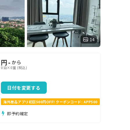
14
円
-
から
0泊×0室 (税込)
日付を変更する
海外商品アプリ初回500円OFF! クーポンコード: APP500
即予約確定