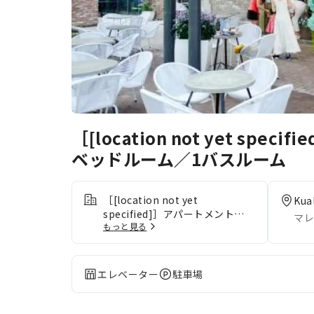
［[location not yet spe
ベッドルーム／1バスルーム
［[location not yet
Kua
specified]］アパートメント
マレ
もっと見る
（30m²）｜ 1ベッドルーム／1バ
スルームの客室は、快適で家庭的
な雰囲気をお客様に提供するため
に、心を込めて作られ、飾られて
エレベーター
駐車場
おります。快適なご滞在をお約束
するため、エアコンやリネンサー
ビスを備えた客室をご用意してお