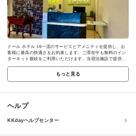
ドール ホテル 16一流のサービスとアメニティを提供し、お
客様に最高の快適さをお約束します。ご滞在中も無料のイン
ターネット接続をご利用いただけます。当宿泊施設で提供さ
れるサービスを利用すれば、クアラルンプールの素晴らしさ
を簡単に体験できます。フロントデスクチームは、コンシェ
もっと見る
ルジュサービスなどのアメニティでお客様を親身にサポート
します。 当宿泊施設のチケットサービスを利用すれば、一流
イベントのチケット手配や一流の食事スポットの予約も簡単
です。 当宿泊施設は完全禁煙で、風通しの良い環境を提供し
ております。居心地の良さを追求した各客室は、快適さを保
ヘルプ
ちながら、静かな眠りをお約束する様々な機能を備えていま
す。ドール ホテル 16の客室にはエアコンやリネンサービス
が完備されておりますので、快適な滞在を求めるお客様のニ
KKdayヘルプセンター
ーズにお応えします。一部の客室では、室内ビデオストリー
ミング、日刊新聞、テレビなどのアミューズメントをお楽し