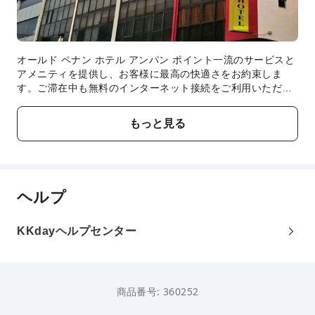
オールド ペナン ホテル アンパン ポイント一流のサービスと
アメニティを提供し、お客様に最高の快適さをお約束しま
す。ご滞在中も無料のインターネット接続をご利用いただけ
ます。 当宿泊施設の便利な送迎サービス予約を使って、空港
との往復を手配しましょう。当宿泊施設では、バリアフリー
もっと見る
対応の駐車場をご利用いただけます。 フロントデスクチーム
は、コンシェルジュサービスなどのアメニティでお客様を親
身にサポートします。 リラックスしたいなら、ルームサービ
スなどの室内設備・サービスで、お部屋で過ごす時間を最大
限にお楽しみいただけます。コンビニエンスストアがあれ
ヘルプ
ば、急な買い物にもすぐに対応できるため、外出する必要が
ありません。 当宿泊施設は完全禁煙で、風通しの良い環境を
提供しております。 喫煙は指定された喫煙ゾーンに限られま
KKdayヘルプセンター
す。 居心地の良さを追求した各客室は、快適さを保ちなが
ら、静かな眠りをお約束する様々な機能を備えています。 一
部の客室では、お客様の利便性と満足のために、エアコンや
リネンサービスを提供しています。一部の客室では、室内ビ
商品番号: 360252
デオストリーミング、日刊新聞、テレビなどのアミューズメ
ントをお楽しみいただけます。 一部の客室では、室内でお飲