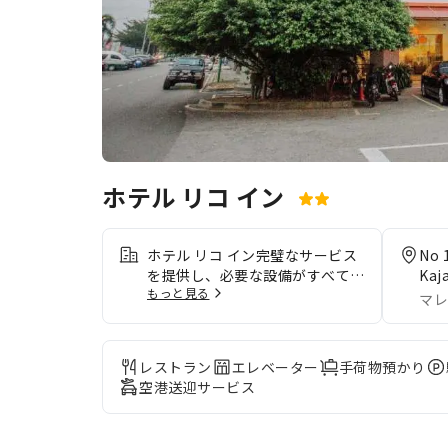
ホテル リコ イン
ホテル リコ イン完璧なサービス
No 
を提供し、必要な設備がすべて揃
Kaj
もっと見る
っています。 当宿泊施設の無料
マレ
Wi-Fiを利用して、シームレスな
コミュニケーションを。当宿泊施
設の空港送迎サービスを利用すれ
レストラン
エレベーター
手荷物預かり
ば、空港までの送迎を簡単に手配
空港送迎サービス
できます。当宿泊施設で提供され
る交通サービスのおかげで、クア
ラルンプール観光がより手軽にな