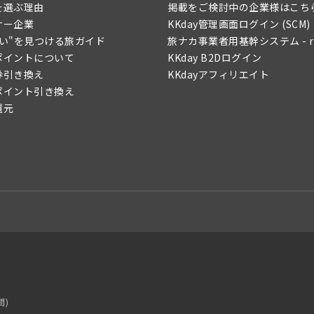
yを選ぶ理由
掲載をご検討中の企業様はこち
ナー企業
KKday管理画面ログイン (SCM)
たい"を見つける旅ガイド
旅ナカ事業者用基幹システム - re
yポイントについて
KKday B2Dログイン
券引き換え
KKdayアフィリエイト
yポイント引き換え
還元
間)