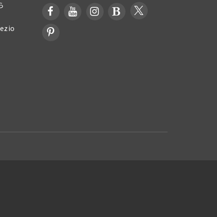
ら
zio