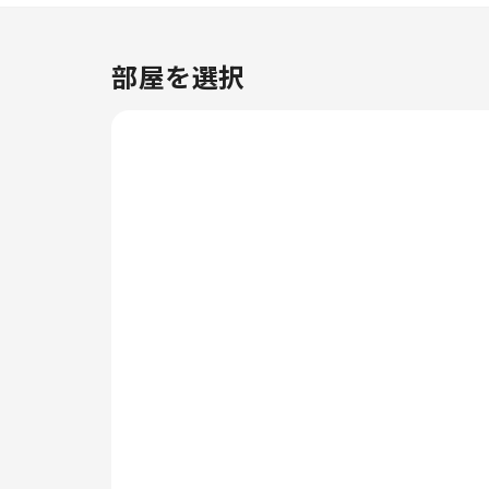
ります。自家用車でお越しのお客
様には、駐車場をご用意しており
ます。定評のある当宿泊施設で
部屋を選択
は、お客様のご滞在中、フロント
デスクのスタッフが、コンシェル
ジュサービスなどの様々なサービ
スを提供しています。 リラック
スしたい方のために、ルームサー
ビスなどの便利な設備・サービス
をご用意しております。ホテル
リコ インでくつろぎのひととき
を。土壇場で何か必要になった場
合も、コンビニエンスストアがカ
バーし、不便を感じることなく要
件を満たしてくれることを保証し
ます。 当宿泊施設は完全禁煙で
す。 喫煙を希望される方には、
指定された喫煙ゾーンがありま
す。 当宿泊施設には、快適な眠
りに必要なすべての便利な設備が
整っております。一部の客室には
エアコンやリネンのサービスが備
わっておりますので、快適なご滞