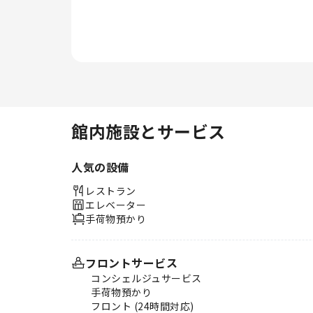
在をお楽しみください。多くの客
室には、室内ビデオストリーミン
グ、日刊新聞、テレビがあり、ゲ
ストを楽しませてくれます。 一
部の客室では、室内でお飲み物を
お楽しみいただけます。一部の客
室のバスルームには、バスロー
ブ、タオル、ヘアドライヤーなど
のバスルームアメニティが用意さ
館内施設とサービス
れており、快適な滞在をお約束し
ます。 当宿泊施設内にあるカフ
人気の設備
ェで美味しいコーヒーを味わい、
爽やかな朝の喜びを体験しましょ
レストラン
う。施設内のレストランでは、お
エレベーター
いしくて利用しやすい食事を選ぶ
手荷物預かり
ことができるので、旅が空腹から
解放されます！ホテル リコ イン
では、様々なタイプのお料理をご
フロントサービス
用意することで、多様なお食事の
コンシェルジュサービス
ニーズにお応えしています。 ホ
手荷物預かり
テル リコ インには、お客様が楽
フロント (24時間対応)
しめるレクリエーション設備があ