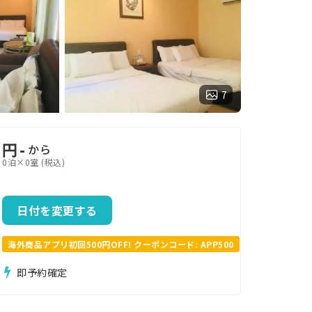
7
円
-
から
0泊×0室 (税込)
日付を変更する
海外商品アプリ初回500円OFF! クーポンコード: APP500
即予約確定