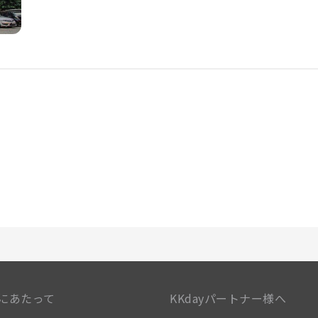
土壇場で何か必要になった場合も、コンビニエンスストアがカ
ことを保証します。 当宿泊施設は完全禁煙です。 喫煙を希望さ
泊施設には、快適な眠りに必要なすべての便利な設備が整って
スが備わっておりますので、快適なご滞在をお楽しみください
新聞、テレビがあり、ゲストを楽しませてくれます。 一部の客
部の客室のバスルームには、バスローブ、タオル、ヘアドライ
快適な滞在をお約束します。 当宿泊施設内にあるカフェで美味
しょう。施設内のレストランでは、おいしくて利用しやすい食
す！ホテル リコ インでは、様々なタイプのお料理をご用意す
ホテル リコ インには、お客様が楽しめるレクリエーション設
設で、毎日の疲れを癒しましょう。
にあたって
KKdayパートナー様へ