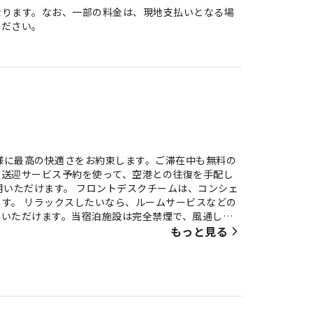
なります。なお、一部の料金は、現地支払いとなる場
ください。
客様に最高の快適さをお約束します。ご滞在中も無料の
な送迎サービス予約を使って、空港との往復を手配し
用いただけます。 フロントデスクチームは、コンシェ
す。 リラックスしたいなら、ルームサービスなどの
みいただけます。当宿泊施設は完全禁煙で、風通しの
は、快適さを保ちながら、静かな眠りをお約束する
もっと見る
アコンやリネンサービスが完備されておりますので、快
では、室内ビデオストリーミング、日刊新聞、テレビ
は、室内でお飲み物をご用意しております。 ホテル
イヤーをご用意しております。 当宿泊施設では様々な
ョンが常に用意されています。