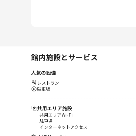
タオル、ヘアドライヤーをご用意
しております。 当宿泊施設では
様々な素晴らしい食事が提供さ
れ、魅力的で簡単に利用できるオ
プションが常に用意されていま
す。
館内施設とサービス
人気の設備
レストラン
駐車場
共用エリア施設
共用エリアWi-Fi
駐車場
インターネットアクセス