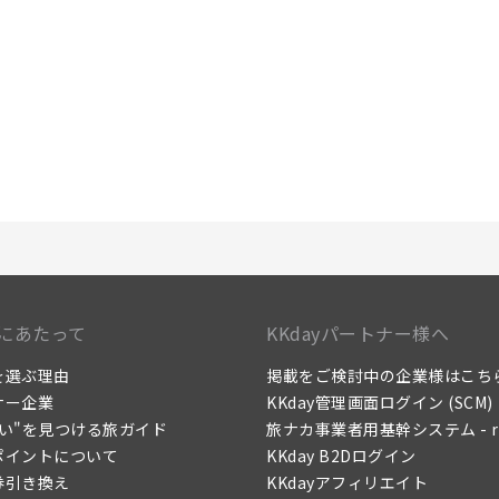
にあたって
KKdayパートナー様へ
yを選ぶ理由
掲載をご検討中の企業様はこち
ナー企業
KKday管理画面ログイン (SCM)
たい"を見つける旅ガイド
旅ナカ事業者用基幹システム - re
yポイントについて
KKday B2Dログイン
券引き換え
KKdayアフィリエイト