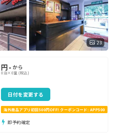
23
円
-
から
0泊×0室 (税込)
日付を変更する
海外商品アプリ初回500円OFF! クーポンコード: APP500
即予約確定