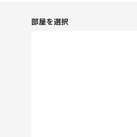
チームは、コンシェルジュサービ
スなどのアメニティでお客様を親
身にサポートします。 リラック
部屋を選択
スしたいなら、ルームサービスな
どの室内設備・サービスで、お部
屋で過ごす時間を最大限にお楽し
みいただけます。当宿泊施設は完
全禁煙で、風通しの良い環境を提
供しております。 居心地の良さ
を追求した各客室は、快適さを保
ちながら、静かな眠りをお約束す
る様々な機能を備えています。ホ
テル O マドラスの客室にはエア
コンやリネンサービスが完備され
ておりますので、快適な滞在を求
めるお客様のニーズにお応えしま
す。 一部の客室では、室内ビデ
オストリーミング、日刊新聞、テ
レビなどのアミューズメントをお
楽しみいただけます。一部の客室
では、室内でお飲み物をご用意し
ております。 ホテル O マドラス
のバスルームには、バスローブ、