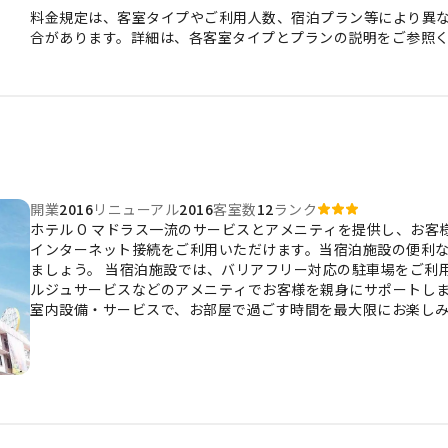
料金規定は、客室タイプやご利用人数、宿泊プラン等により異
合があります。詳細は、各客室タイプとプランの説明をご参照
開業
2016
リニューアル
2016
客室数
12
ランク
ホテル O マドラス一流のサービスとアメニティを提供し、お
インターネット接続をご利用いただけます。当宿泊施設の便利
ましょう。 当宿泊施設では、バリアフリー対応の駐車場をご利
ルジュサービスなどのアメニティでお客様を親身にサポートしま
室内設備・サービスで、お部屋で過ごす時間を最大限にお楽し
良い環境を提供しております。 居心地の良さを追求した各客室
様々な機能を備えています。ホテル O マドラスの客室にはエ
適な滞在を求めるお客様のニーズにお応えします。 一部の客室
などのアミューズメントをお楽しみいただけます。一部の客室で
O マドラスのバスルームには、バスローブ、タオル、ヘアドラ
素晴らしい食事が提供され、魅力的で簡単に利用できるオプシ