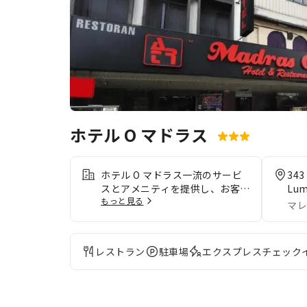
ホテル O マドラス
ホテル O マドラス一流のサービ
343 
スとアメニティを提供し、お客様
Lum
もっと見る
に最高の快適さをお約束します。
マレ
ご滞在中も無料のインターネット
接続をご利用いただけます。当宿
泊施設の便利な送迎サービス予約
レストラン
駐車場
エクスプレスチェック
を使って、空港との往復を手配し
ましょう。 当宿泊施設では、バ
リアフリー対応の駐車場をご利用
いただけます。 フロントデスク