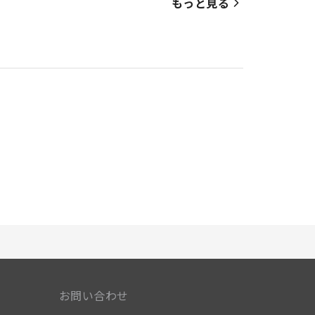
をご用意しています。より楽しい滞在のために、当宿
もっと見る
います。 コーヒーや紅茶を淹れるのに必要なもの
ームの重要性を理解している当宿泊施設では、バスロ
お問い合わせ