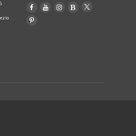
ら
zio