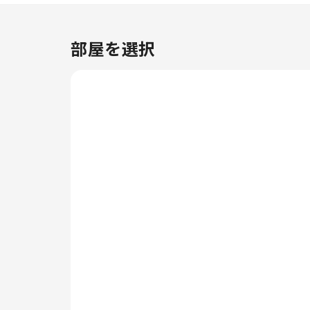
ています。ファスト ホテル セタ
パック ニア トゥンク アブドゥル
ラーマン UMT KLでの滞在を満喫
部屋を選択
しましょう。すべてのお客様の健
康と利便性を確保するため、当宿
泊施設内は全面禁煙となっており
ます。ファスト ホテル セタパッ
ク ニア トゥンク アブドゥル ラー
マン UMT KLでは、快適なご滞在
をサポートする便利な設備とサー
ビスを備えた客室をご用意してい
ます。より楽しい滞在のために、
当宿泊施設の一部の客室にはエア
コンまたはリネンサービスを備え
ています。 コーヒーや紅茶を淹
れるのに必要なものは、一部の部
屋に揃っておりますのでご安心く
ださい。バスルームの重要性を理
解している当宿泊施設では、バス
ローブ、タオル、ドライヤーをご
用意しております。