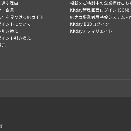
yを選ぶ理由
掲載をご検討中の企業様はこち
ナー企業
KKday管理画面ログイン (SCM)
たい"を見つける旅ガイド
旅ナカ事業者用基幹システム - re
yポイントについて
KKday B2Dログイン
券引き換え
KKdayアフィリエイト
yポイント引き換え
還元
間)