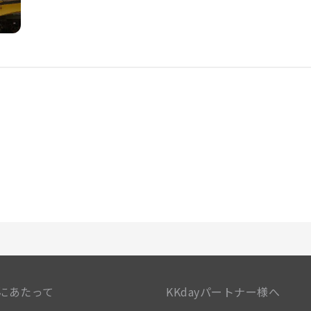
適なご滞在をサポートする便利な設備とサービスを備えた客室
泊施設の一部の客室にはエアコンまたはリネンサービスを備えて
は、一部の部屋に揃っておりますのでご安心ください。バスル
ーブ、タオル、ドライヤーをご用意しております。
にあたって
KKdayパートナー様へ