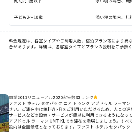
乳幼児1歲以下
添い寝の場合、無
子ども2～10歲
添い寝の場合、無
料金規定は、客室タイプやご利用人数、宿泊プラン等により異
合があります。詳細は、各客室タイプとプランの説明をご参照
開業
2011
リニューアル
2020
客室数
33
ランク
ファスト ホテル セタパック ニア トゥンク アブドゥル ラーマン
さい。ご滞在中は無料Wi-Fiをご利用いただけるため、人との
サービスなどの設備・サービスが簡単に利用できるようになってい
アブドゥル ラーマン UMT KLでの滞在を満喫しましょう。
設内は全面禁煙となっております。ファスト ホテル セタパック ニア