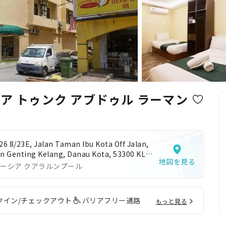
ニア トゥンク アブドゥル ラーマン
26 8/23E, Jalan Taman Ibu Kota Off Jalan,
an Genting Kelang, Danau Kota, 53300 KL,
地図を見る
eral Territory of Kuala Lumpur,
ーシア クアラルンプール
aysia,Kuala Lumpur,Kuala Lumpur,Malaysia
クイン/チェックアウト
バリアフリー通路
もっと見る