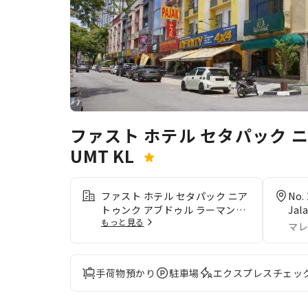
ファスト ホテル セタパック 
UMT KL
ファスト ホテル セタパック ニア
No. 
トゥンク アブドゥル ラーマン
Jal
もっと見る
UMT KLで、比類ない設備と機能
Fed
マレ
の数々をご体験ください。ご滞在
Mal
中は無料Wi-Fiをご利用いただけ
るため、人との連絡もスムーズで
手荷物預かり
駐車場
エクスプレスチェッ
す。くつろぎたい方のために、ル
ームサービスなどの設備・サービ
スが簡単に利用できるようになっ