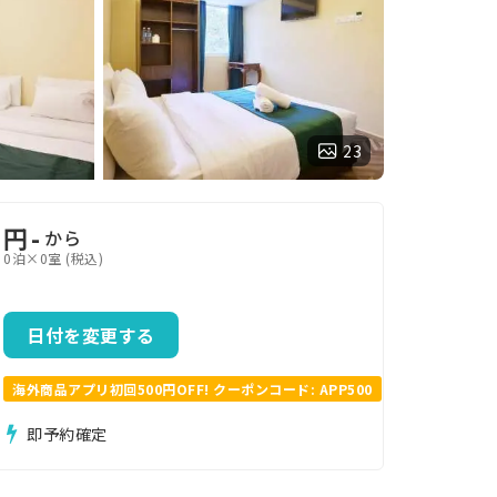
23
円
-
から
0泊×0室 (税込)
日付を変更する
海外商品アプリ初回500円OFF! クーポンコード: APP500
即予約確定