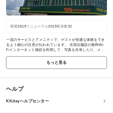
開業
2019
リニューアル
2019
客室数
32
一流のサービスとアメニティで、ゲストが快適な体験をでき
るよう細心の注意が払われています。 当宿泊施設の無料Wi-
Fiインターネット接続を利用して、写真を共有したり、メー
ルに返信することができます。駐車場は、車でお越しのお客
様のために当宿泊施設によって提供されています。当宿泊施
もっと見る
設では、コンシェルジュサービスを含むフロントデスクサー
ビスを提供しており、ゲストの満足度を高めています。 当宿
泊施設のルームサービスは、ご滞在に最適なオプションで
す。 当宿泊施設内は禁煙となっておりますのでご注意くださ
い。 最高のくつろぎをお約束するため、客室は魅力的なデザ
ヘルプ
インで、基本的な生活必需品をすべて備え、楽しい滞在を演
出します。快適なご滞在をお約束するため、エアコンやリネ
ンサービスを備えた客室をご用意しております。一部の客室
KKdayヘルプセンター
には、室内ビデオストリーミング、日刊新聞、テレビなどの
アミューズメント設備があり、楽しい滞在をお楽しみいただ