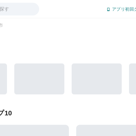
アプリ初回
市
10