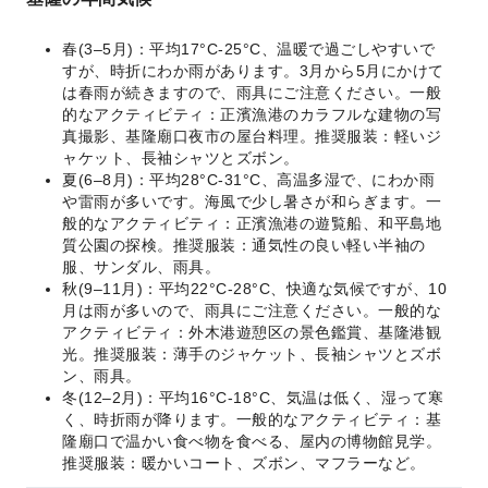
春(3–5月)：平均17°C-25°C、温暖で過ごしやすいで
すが、時折にわか雨があります。3月から5月にかけて
は春雨が続きますので、雨具にご注意ください。一般
的なアクティビティ：正濱漁港のカラフルな建物の写
真撮影、基隆廟口夜市の屋台料理。推奨服装：軽いジ
ャケット、長袖シャツとズボン。
夏(6–8月)：平均28°C-31°C、高温多湿で、にわか雨
や雷雨が多いです。海風で少し暑さが和らぎます。一
般的なアクティビティ：正濱漁港の遊覧船、和平島地
質公園の探検。推奨服装：通気性の良い軽い半袖の
服、サンダル、雨具。
秋(9–11月)：平均22°C-28°C、快適な気候ですが、10
月は雨が多いので、雨具にご注意ください。一般的な
アクティビティ：外木港遊憩区の景色鑑賞、基隆港観
光。推奨服装：薄手のジャケット、長袖シャツとズボ
ン、雨具。
冬(12–2月)：平均16°C-18°C、気温は低く、湿って寒
く、時折雨が降ります。一般的なアクティビティ：基
隆廟口で温かい食べ物を食べる、屋内の博物館見学。
推奨服装：暖かいコート、ズボン、マフラーなど。