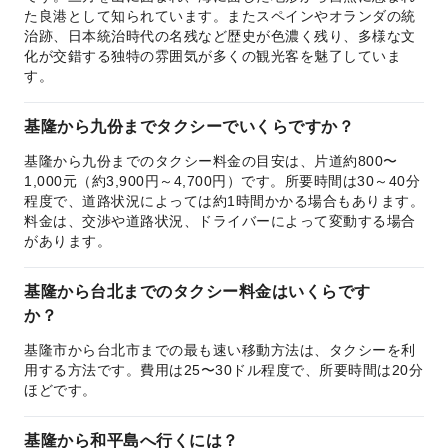
た良港として知られています。またスペインやオランダの統
治跡、日本統治時代の名残など歴史が色濃く残り、多様な文
化が交錯する独特の雰囲気が多くの観光客を魅了していま
す。
基隆から九份までタクシーでいくらですか？
基隆から九份までのタクシー料金の目安は、片道約800〜
1,000元（約3,900円～4,700円）です。所要時間は30～40分
程度で、道路状況によっては約1時間かかる場合もあります。
料金は、交渉や道路状況、ドライバーによって変動する場合
があります。
基隆から台北までのタクシー料金はいくらです
か？
基隆市から台北市までの最も速い移動方法は、タクシーを利
用する方法です。費用は25〜30ドル程度で、所要時間は20分
ほどです。
基隆から和平島へ行くには？